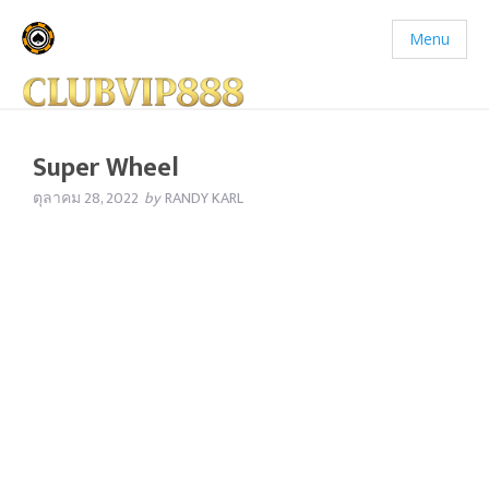
Menu
Super Wheel
ตุลาคม 28, 2022
by
RANDY KARL