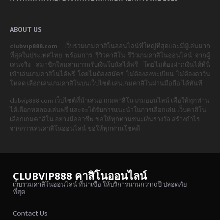
ABOUT US
clubvip888.com
เว็บรวมเกมคาสิโนออนไลน์ที่ใหญ่ที่สุดและมีผู้เล่นมาก
ที่สุดในประเทศไทย พร้อมการ รีวิวคาสิโน รีวิวเกมคาสิโนออนไลน์ จากผู้
เล่นจริง สมาชิกใหม่สามารถรับเงินโบนัสได้ฟรี โดยไม่ต้องฝากเงินได้ที่นี่
เข้าเล่นเกมคาสิโนได้ฟรี โดยไม่ต้องสมัคร ไม่ต้องลงทะเบียน ไม่ต้องดาว์น
โหลด เลือกเล่นเกมคาสิโนบนเว็บไซต์ เล่นเกมคาสิโนผ่านมือถือ ได้ทันที
clubvip888.com เว็บไซต์ที่นำเสนอ เกมคาสิโน เกมออนไลน์ เพื่อให้ทุกท่าน
ได้เลือกทดลองเล่นฟรี และจะได้รับการแนะนำในการเลือกเล่น เว็บคาสิโน
เลือกเกมคาสิโน อย่างมืออาชีพ ขอให้ทุกท่านชนะเงินรางวัล สร้างกำไร
จากการเล่นคาสิโนออนไลน์ ขอให้ทุกท่านโชคดี
CLUBVIP888 คาสิโนออนไลน์
เว็บรวมคาสิโนออนไลน์ ที่น่าเชื่อ ให้บริการนานกว่า10ปี ปลอดภัย
ที่สุด
Contact Us