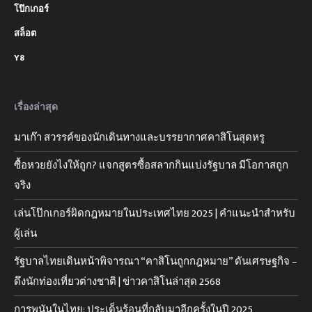
โป๊กเกอร์
สล็อต
Y8
เรื่องล่าสุด
มาเก๊า สวรรค์ของนักเดินทางและบรรยากาศคาสิโนสุดหรู
ซื้อหวยยังไงให้ถูก? แจกสูตรซื้อสลากกินแบ่งรัฐบาล มีโอกาสถูก
จริง
เล่นโป๊กเกอร์ผิดกฎหมายในประเทศไทย 2025 | คำแนะนำสำหรับ
ผู้เล่น
รัฐบาลไทยเดินหน้าพิจารณา “คาสิโนถูกกฎหมาย” ดันเศรษฐกิจ –
ดึงนักท่องเที่ยวต่างชาติ | ข่าวคาสิโนล่าสุด 2568
การพนันในไทย: ประเด็นร้อนที่กลับมาอีกครั้งในปี 2025