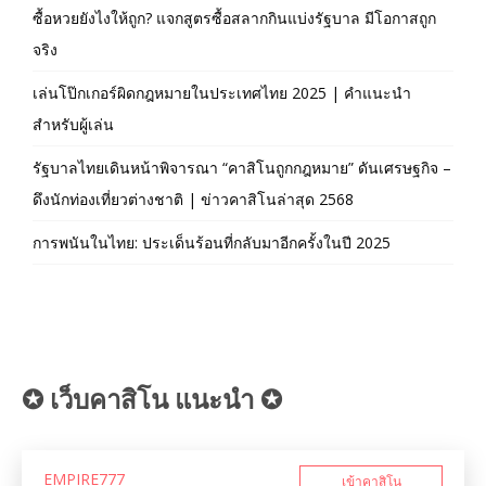
ซื้อหวยยังไงให้ถูก? แจกสูตรซื้อสลากกินแบ่งรัฐบาล มีโอกาสถูก
จริง
เล่นโป๊กเกอร์ผิดกฎหมายในประเทศไทย 2025 | คำแนะนำ
สำหรับผู้เล่น
รัฐบาลไทยเดินหน้าพิจารณา “คาสิโนถูกกฎหมาย” ดันเศรษฐกิจ –
ดึงนักท่องเที่ยวต่างชาติ | ข่าวคาสิโนล่าสุด 2568
การพนันในไทย: ประเด็นร้อนที่กลับมาอีกครั้งในปี 2025
✪ เว็บคาสิโน แนะนำ ✪
EMPIRE777
เข้าคาสิโน