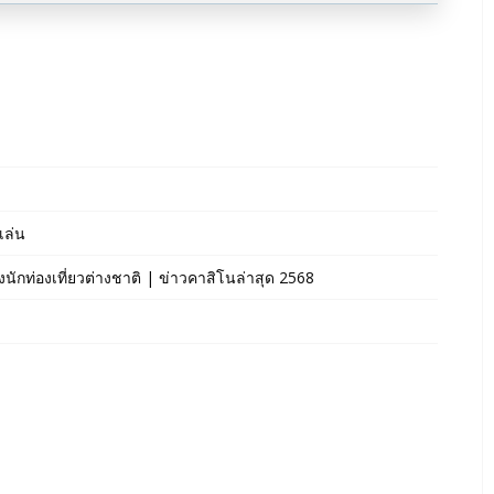
เล่น
ักท่องเที่ยวต่างชาติ | ข่าวคาสิโนล่าสุด 2568