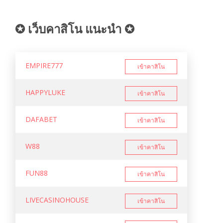
✪ เว็บคาสิโน แนะนำ ✪
EMPIRE777
เข้าคาสิโน
HAPPYLUKE
เข้าคาสิโน
DAFABET
เข้าคาสิโน
W88
เข้าคาสิโน
FUN88
เข้าคาสิโน
LIVECASINOHOUSE
เข้าคาสิโน