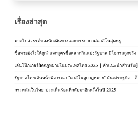
เรื่องล่าสุด
มาเก๊า สวรรค์ของนักเดินทางและบรรยากาศคาสิโนสุดหรู
ซื้อหวยยังไงให้ถูก? แจกสูตรซื้อสลากกินแบ่งรัฐบาล มีโอกาสถูกจริง
เล่นโป๊กเกอร์ผิดกฎหมายในประเทศไทย 2025 | คำแนะนำสำหรับผู้
รัฐบาลไทยเดินหน้าพิจารณา “คาสิโนถูกกฎหมาย” ดันเศรษฐกิจ – ดึงน
การพนันในไทย: ประเด็นร้อนที่กลับมาอีกครั้งในปี 2025