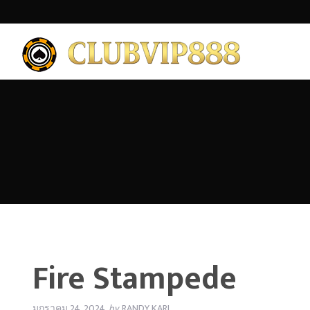
Fire Stampede
มกราคม 24, 2024
by
RANDY KARL