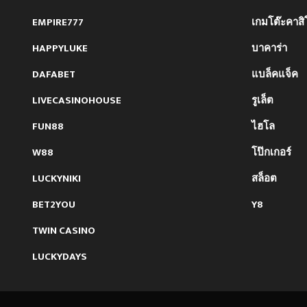
EMPIRE777
เกมโต๊ะคาสิ
HAPPYLUKE
บาคาร่า
DAFABET
แบล็คแจ็ค
LIVECASINOHOUSE
รูเล็ต
FUN88
ไฮโล
W88
โป๊กเกอร์
LUCKYNIKI
สล็อต
BET2YOU
Y8
TWIN CASINO
LUCKYDAYS