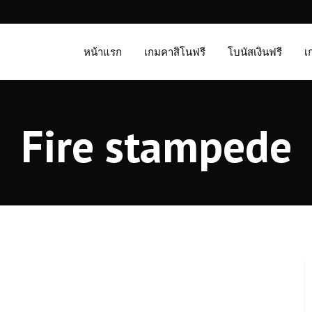
หน้าแรก
เกมคาสิโนฟรี
โบนัสเงินฟรี
เ
Fire stampede