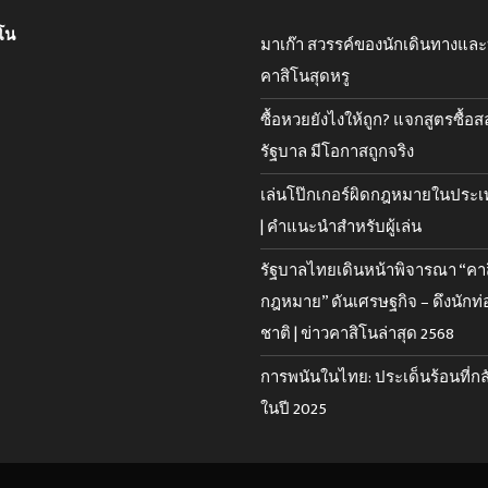
โน
มาเก๊า สวรรค์ของนักเดินทางแ
คาสิโนสุดหรู
ซื้อหวยยังไงให้ถูก? แจกสูตรซื้อ
รัฐบาล มีโอกาสถูกจริง
เล่นโป๊กเกอร์ผิดกฎหมายในประ
| คำแนะนำสำหรับผู้เล่น
รัฐบาลไทยเดินหน้าพิจารณา “คาส
กฎหมาย” ดันเศรษฐกิจ – ดึงนักท่อ
ชาติ | ข่าวคาสิโนล่าสุด 2568
การพนันในไทย: ประเด็นร้อนที่กลั
ในปี 2025