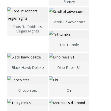
Frenzy
Scroll Of Adventure
Cops 'n' Robbers 
Vegas Nights
Tnt Tumble
Black Hawk Deluxe
Dino Reels 81
Chocolates
Chi