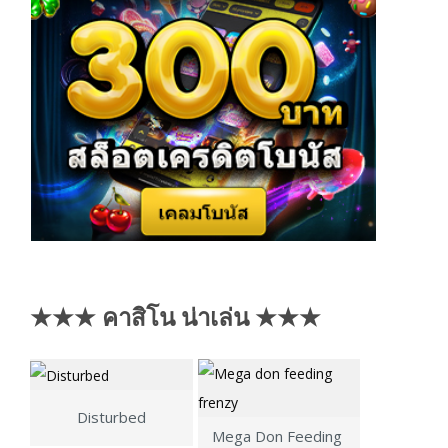
★★★ คาสิโน น่าเล่น ★★★
Disturbed
Mega Don Feeding 