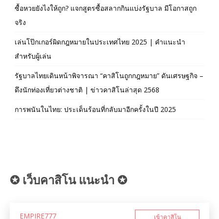
ซื้อหวยยังไงให้ถูก? แจกสูตรซื้อสลากกินแบ่งรัฐบาล มีโอกาสถูก
จริง
เล่นโป๊กเกอร์ผิดกฎหมายในประเทศไทย 2025 | คำแนะนำ
สำหรับผู้เล่น
รัฐบาลไทยเดินหน้าพิจารณา “คาสิโนถูกกฎหมาย” ดันเศรษฐกิจ –
ดึงนักท่องเที่ยวต่างชาติ | ข่าวคาสิโนล่าสุด 2568
การพนันในไทย: ประเด็นร้อนที่กลับมาอีกครั้งในปี 2025
✪ เว็บคาสิโน แนะนำ ✪
EMPIRE777
เข้าคาสิโน