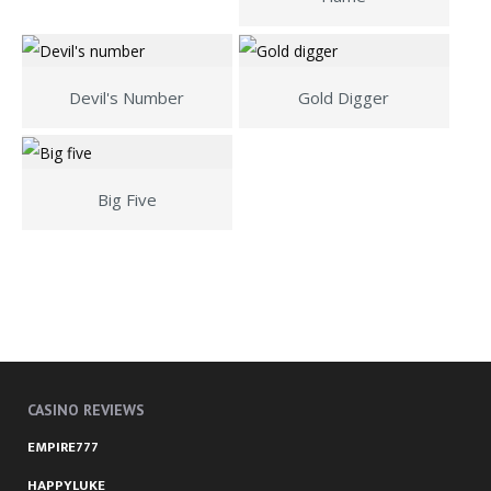
Devil's Number
Gold Digger
Big Five
CASINO REVIEWS
EMPIRE777
HAPPYLUKE