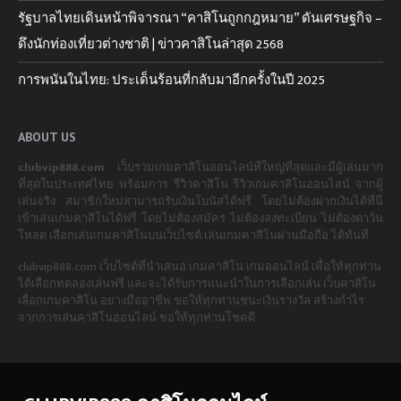
รัฐบาลไทยเดินหน้าพิจารณา “คาสิโนถูกกฎหมาย” ดันเศรษฐกิจ –
ดึงนักท่องเที่ยวต่างชาติ | ข่าวคาสิโนล่าสุด 2568
การพนันในไทย: ประเด็นร้อนที่กลับมาอีกครั้งในปี 2025
ABOUT US
clubvip888.com
เว็บรวมเกมคาสิโนออนไลน์ที่ใหญ่ที่สุดและมีผู้เล่นมาก
ที่สุดในประเทศไทย พร้อมการ รีวิวคาสิโน รีวิวเกมคาสิโนออนไลน์ จากผู้
เล่นจริง สมาชิกใหม่สามารถรับเงินโบนัสได้ฟรี โดยไม่ต้องฝากเงินได้ที่นี่
เข้าเล่นเกมคาสิโนได้ฟรี โดยไม่ต้องสมัคร ไม่ต้องลงทะเบียน ไม่ต้องดาว์น
โหลด เลือกเล่นเกมคาสิโนบนเว็บไซต์ เล่นเกมคาสิโนผ่านมือถือ ได้ทันที
clubvip888.com เว็บไซต์ที่นำเสนอ เกมคาสิโน เกมออนไลน์ เพื่อให้ทุกท่าน
ได้เลือกทดลองเล่นฟรี และจะได้รับการแนะนำในการเลือกเล่น เว็บคาสิโน
เลือกเกมคาสิโน อย่างมืออาชีพ ขอให้ทุกท่านชนะเงินรางวัล สร้างกำไร
จากการเล่นคาสิโนออนไลน์ ขอให้ทุกท่านโชคดี