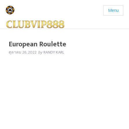
Menu
European Roulette
ตุลาคม 26, 2022
by
RANDY KARL