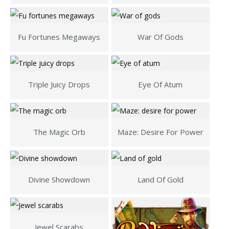
Fu Fortunes Megaways
War Of Gods
Triple Juicy Drops
Eye Of Atum
The Magic Orb
Maze: Desire For Power
Divine Showdown
Land Of Gold
Jewel Scarabs