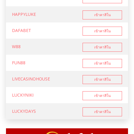
HAPPYLUKE
เข้าคาสิโน
DAFABET
เข้าคาสิโน
W88
เข้าคาสิโน
FUN88
เข้าคาสิโน
LIVECASINOHOUSE
เข้าคาสิโน
LUCKYNIKI
เข้าคาสิโน
LUCKYDAYS
เข้าคาสิโน