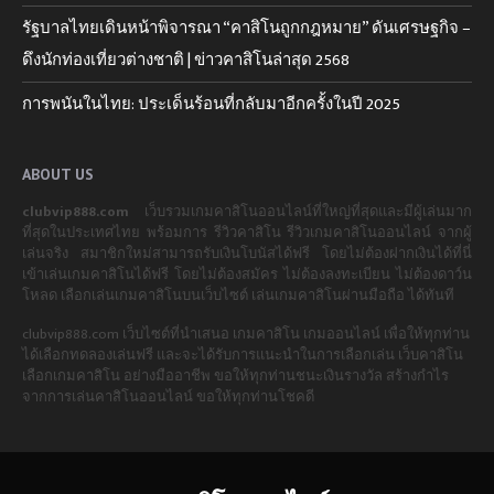
รัฐบาลไทยเดินหน้าพิจารณา “คาสิโนถูกกฎหมาย” ดันเศรษฐกิจ –
ดึงนักท่องเที่ยวต่างชาติ | ข่าวคาสิโนล่าสุด 2568
การพนันในไทย: ประเด็นร้อนที่กลับมาอีกครั้งในปี 2025
ABOUT US
clubvip888.com
เว็บรวมเกมคาสิโนออนไลน์ที่ใหญ่ที่สุดและมีผู้เล่นมาก
ที่สุดในประเทศไทย พร้อมการ รีวิวคาสิโน รีวิวเกมคาสิโนออนไลน์ จากผู้
เล่นจริง สมาชิกใหม่สามารถรับเงินโบนัสได้ฟรี โดยไม่ต้องฝากเงินได้ที่นี่
เข้าเล่นเกมคาสิโนได้ฟรี โดยไม่ต้องสมัคร ไม่ต้องลงทะเบียน ไม่ต้องดาว์น
โหลด เลือกเล่นเกมคาสิโนบนเว็บไซต์ เล่นเกมคาสิโนผ่านมือถือ ได้ทันที
clubvip888.com เว็บไซต์ที่นำเสนอ เกมคาสิโน เกมออนไลน์ เพื่อให้ทุกท่าน
ได้เลือกทดลองเล่นฟรี และจะได้รับการแนะนำในการเลือกเล่น เว็บคาสิโน
เลือกเกมคาสิโน อย่างมืออาชีพ ขอให้ทุกท่านชนะเงินรางวัล สร้างกำไร
จากการเล่นคาสิโนออนไลน์ ขอให้ทุกท่านโชคดี