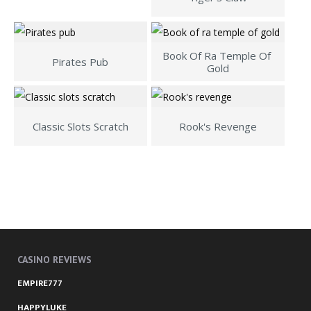
Book Of Ra Temple Of 
Pirates Pub
Gold
Classic Slots Scratch
Rook's Revenge
CASINO REVIEWS
EMPIRE777
HAPPYLUKE