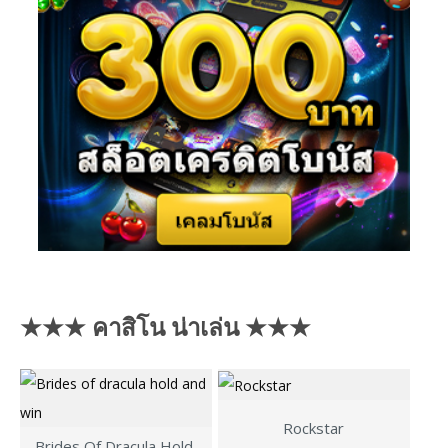
★★★ คาสิโน น่าเล่น ★★★
Rockstar
Brides Of Dracula Hold 