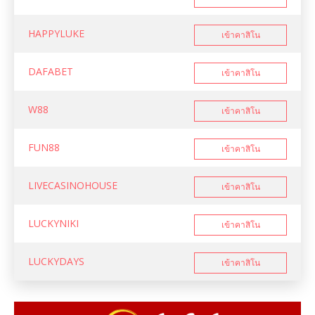
HAPPYLUKE
เข้าคาสิโน
DAFABET
เข้าคาสิโน
W88
เข้าคาสิโน
FUN88
เข้าคาสิโน
LIVECASINOHOUSE
เข้าคาสิโน
LUCKYNIKI
เข้าคาสิโน
LUCKYDAYS
เข้าคาสิโน