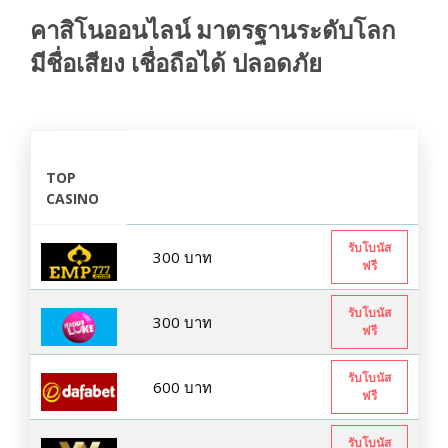
คาสิโนออนไลน์ มาตรฐานระดับโลก
มีชื่อเสียง เชื่อถือได้ ปลอดภัย
TOP
CASINO
รับโบนัส
300 บาท
ฟรี
รับโบนัส
300 บาท
ฟรี
รับโบนัส
600 บาท
ฟรี
รับโบนัส