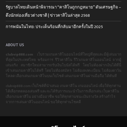
รัฐบาลไทยเดินหน้าพิจารณา “คาสิโนถูกกฎหมาย” ดันเศรษฐกิจ –
ดึงนักท่องเที่ยวต่างชาติ | ข่าวคาสิโนล่าสุด 2568
การพนันในไทย: ประเด็นร้อนที่กลับมาอีกครั้งในปี 2025
ABOUT US
clubvip888.com
เว็บรวมเกมคาสิโนออนไลน์ที่ใหญ่ที่สุดและมีผู้เล่นมาก
ที่สุดในประเทศไทย พร้อมการ รีวิวคาสิโน รีวิวเกมคาสิโนออนไลน์ จากผู้
เล่นจริง สมาชิกใหม่สามารถรับเงินโบนัสได้ฟรี โดยไม่ต้องฝากเงินได้ที่นี่
เข้าเล่นเกมคาสิโนได้ฟรี โดยไม่ต้องสมัคร ไม่ต้องลงทะเบียน ไม่ต้องดาว์น
โหลด เลือกเล่นเกมคาสิโนบนเว็บไซต์ เล่นเกมคาสิโนผ่านมือถือ ได้ทันที
clubvip888.com เว็บไซต์ที่นำเสนอ เกมคาสิโน เกมออนไลน์ เพื่อให้ทุกท่าน
ได้เลือกทดลองเล่นฟรี และจะได้รับการแนะนำในการเลือกเล่น เว็บคาสิโน
เลือกเกมคาสิโน อย่างมืออาชีพ ขอให้ทุกท่านชนะเงินรางวัล สร้างกำไร
จากการเล่นคาสิโนออนไลน์ ขอให้ทุกท่านโชคดี