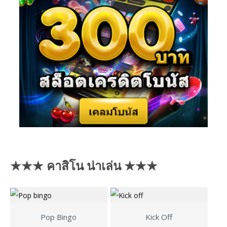
★★★ คาสิโน น่าเล่น ★★★
Pop Bingo
Kick Off