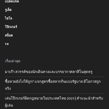
แบล็คแจ็ค
รูเล็ต
ไฮโล
โป๊กเกอร์
สล็อต
Y8
เรื่องล่าสุด
มาเก๊า สวรรค์ของนักเดินทางและบรรยากาศคาสิโนสุดหรู
ซื้อหวยยังไงให้ถูก? แจกสูตรซื้อสลากกินแบ่งรัฐบาล มีโอกาสถูก
จริง
เล่นโป๊กเกอร์ผิดกฎหมายในประเทศไทย 2025 | คำแนะนำสำหรับ
ผู้เล่น