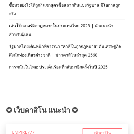
ซื้อหวยยังไงให้ถูก? แจกสูตรซื้อสลากกินแบ่งรัฐบาล มีโอกาสถูก
จริง
เล่นโป๊กเกอร์ผิดกฎหมายในประเทศไทย 2025 | คำแนะนำ
สำหรับผู้เล่น
รัฐบาลไทยเดินหน้าพิจารณา “คาสิโนถูกกฎหมาย” ดันเศรษฐกิจ –
ดึงนักท่องเที่ยวต่างชาติ | ข่าวคาสิโนล่าสุด 2568
การพนันในไทย: ประเด็นร้อนที่กลับมาอีกครั้งในปี 2025
✪ เว็บคาสิโน แนะนำ ✪
EMPIRE777
เข้าคาสิโน