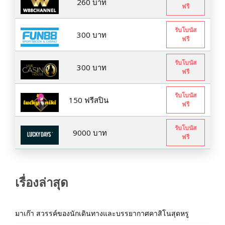
260 บาท
ฟรี
รับโบนัส
300 บาท
ฟรี
รับโบนัส
300 บาท
ฟรี
รับโบนัส
150 ฟรีสปิน
ฟรี
รับโบนัส
9000 บาท
ฟรี
เรื่องล่าสุด
มาเก๊า สวรรค์ของนักเดินทางและบรรยากาศคาสิโนสุดหรู