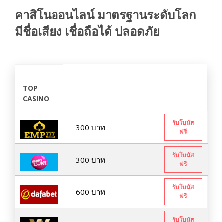
คาสิโนออนไลน์ มาตรฐานระดับโลก
มีชื่อเสียง เชื่อถือได้ ปลอดภัย
TOP
CASINO
รับโบนัส
300 บาท
ฟรี
รับโบนัส
300 บาท
ฟรี
รับโบนัส
600 บาท
ฟรี
รับโบนัส