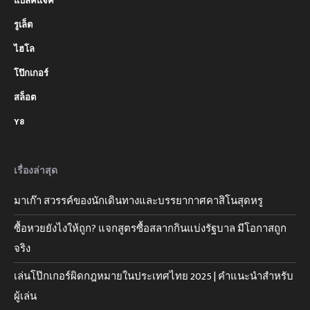
แบล็คแจ็ค
รูเล็ต
ไฮโล
โป๊กเกอร์
สล็อต
Y8
เรื่องล่าสุด
มาเก๊า สวรรค์ของนักเดินทางและบรรยากาศคาสิโนสุดหรู
ซื้อหวยยังไงให้ถูก? แจกสูตรซื้อสลากกินแบ่งรัฐบาล มีโอกาสถูก
จริง
เล่นโป๊กเกอร์ผิดกฎหมายในประเทศไทย 2025 | คำแนะนำสำหรับ
ผู้เล่น