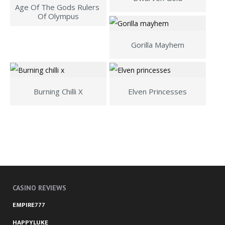
Age Of The Gods Rulers 
Of Olympus
Gorilla Mayhem
Burning Chilli X
Elven Princesses
CASINO REVIEWS
EMPIRE777
HAPPYLUKE