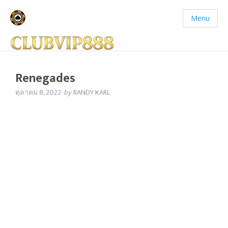
Menu
Renegades
ตุลาคม 8, 2022
by
RANDY KARL