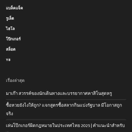
แบล็คแจ็ค
รูเล็ต
ไฮโล
โป๊กเกอร์
สล็อต
Y8
เรื่องล่าสุด
มาเก๊า สวรรค์ของนักเดินทางและบรรยากาศคาสิโนสุดหรู
ซื้อหวยยังไงให้ถูก? แจกสูตรซื้อสลากกินแบ่งรัฐบาล มีโอกาสถูก
จริง
เล่นโป๊กเกอร์ผิดกฎหมายในประเทศไทย 2025 | คำแนะนำสำหรับ