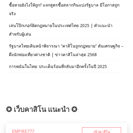
ซื้อหวยยังไงให้ถูก? แจกสูตรซื้อสลากกินแบ่งรัฐบาล มีโอกาสถูก
จริง
เล่นโป๊กเกอร์ผิดกฎหมายในประเทศไทย 2025 | คำแนะนำ
สำหรับผู้เล่น
รัฐบาลไทยเดินหน้าพิจารณา “คาสิโนถูกกฎหมาย” ดันเศรษฐกิจ –
ดึงนักท่องเที่ยวต่างชาติ | ข่าวคาสิโนล่าสุด 2568
การพนันในไทย: ประเด็นร้อนที่กลับมาอีกครั้งในปี 2025
✪ เว็บคาสิโน แนะนำ ✪
EMPIRE777
เข้าคาสิโน