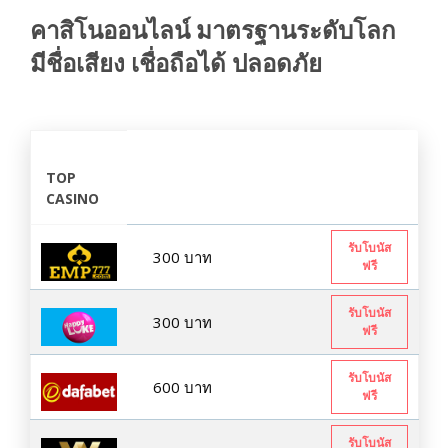
คาสิโนออนไลน์ มาตรฐานระดับโลก
มีชื่อเสียง เชื่อถือได้ ปลอดภัย
TOP
CASINO
รับโบนัส
300 บาท
ฟรี
รับโบนัส
300 บาท
ฟรี
รับโบนัส
600 บาท
ฟรี
รับโบนัส