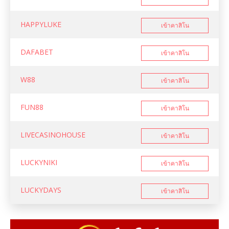
HAPPYLUKE
เข้าคาสิโน
DAFABET
เข้าคาสิโน
W88
เข้าคาสิโน
FUN88
เข้าคาสิโน
LIVECASINOHOUSE
เข้าคาสิโน
LUCKYNIKI
เข้าคาสิโน
LUCKYDAYS
เข้าคาสิโน