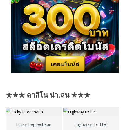
★★★ คาสิโน น่าเล่น ★★★
Lucky Leprechaun
Highway To Hell