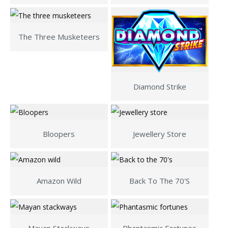
The Three Musketeers
Diamond Strike
Bloopers
Jewellery Store
Amazon Wild
Back To The 70's