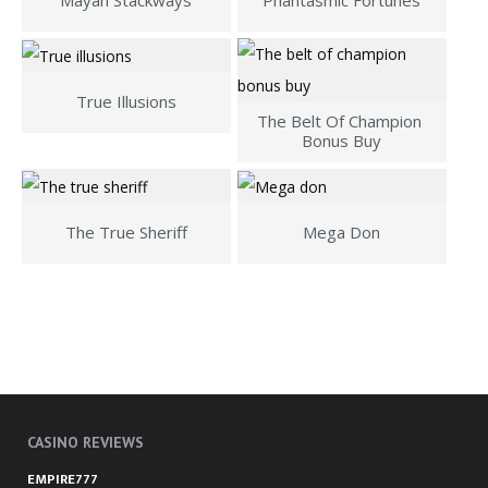
Mayan Stackways
Phantasmic Fortunes
True Illusions
The Belt Of Champion 
Bonus Buy
The True Sheriff
Mega Don
CASINO REVIEWS
EMPIRE777