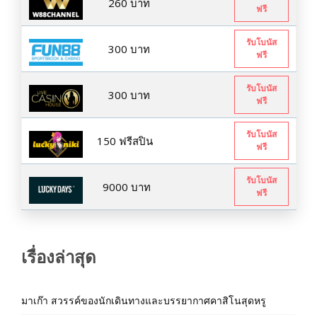
260 บาท
ฟรี
รับโบนัส
300 บาท
ฟรี
รับโบนัส
300 บาท
ฟรี
รับโบนัส
150 ฟรีสปิน
ฟรี
รับโบนัส
9000 บาท
ฟรี
เรื่องล่าสุด
มาเก๊า สวรรค์ของนักเดินทางและบรรยากาศคาสิโนสุดหรู