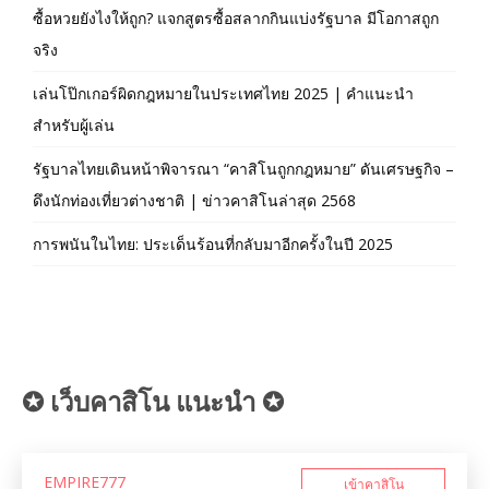
ซื้อหวยยังไงให้ถูก? แจกสูตรซื้อสลากกินแบ่งรัฐบาล มีโอกาสถูก
จริง
เล่นโป๊กเกอร์ผิดกฎหมายในประเทศไทย 2025 | คำแนะนำ
สำหรับผู้เล่น
รัฐบาลไทยเดินหน้าพิจารณา “คาสิโนถูกกฎหมาย” ดันเศรษฐกิจ –
ดึงนักท่องเที่ยวต่างชาติ | ข่าวคาสิโนล่าสุด 2568
การพนันในไทย: ประเด็นร้อนที่กลับมาอีกครั้งในปี 2025
✪ เว็บคาสิโน แนะนำ ✪
EMPIRE777
เข้าคาสิโน