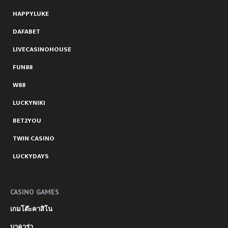
HAPPYLUKE
DAFABET
LIVECASINOHOUSE
FUN88
W88
LUCKYNIKI
BET2YOU
TWIN CASINO
LUCKYDAYS
CASINO GAMES
เกมโต๊ะคาสิโน
บาคาร่า