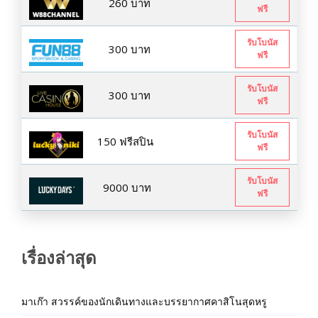
260 บาท
ฟรี
รับโบนัส
300 บาท
ฟรี
รับโบนัส
300 บาท
ฟรี
รับโบนัส
150 ฟรีสปิน
ฟรี
รับโบนัส
9000 บาท
ฟรี
เรื่องล่าสุด
มาเก๊า สวรรค์ของนักเดินทางและบรรยากาศคาสิโนสุดหรู