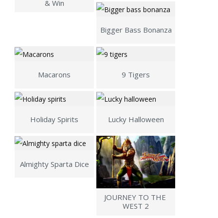
& Win
Bigger Bass Bonanza
Macarons
9 Tigers
Holiday Spirits
Lucky Halloween
Almighty Sparta Dice
JOURNEY TO THE 
WEST 2