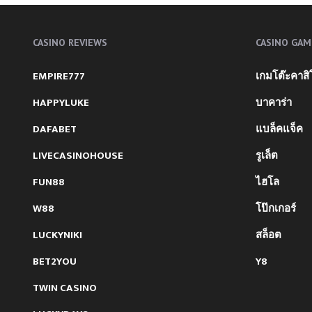
CASINO REVIEWS
CASINO GAM
EMPIRE777
เกมโต๊ะคาสิ
HAPPYLUKE
บาคาร่า
DAFABET
แบล็คแจ็ค
LIVECASINOHOUSE
รูเล็ต
FUN88
ไฮโล
W88
โป๊กเกอร์
LUCKYNIKI
สล็อต
BET2YOU
Y8
TWIN CASINO