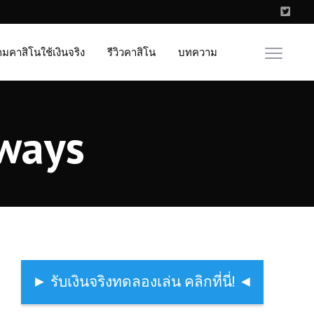
กมคาสิโนใช้เงินจริง
รีวิวคาสิโน
บทความ
aways
► รับเงินจริงทดลองเล่น คลิกที่นี่! ◄