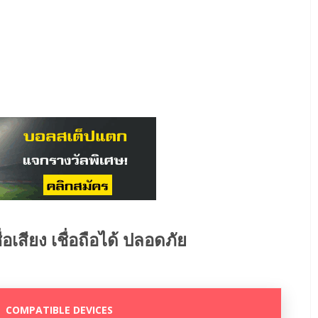
เสียง เชื่อถือได้ ปลอดภัย
COMPATIBLE DEVICES