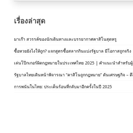
เรื่องล่าสุด
มาเก๊า สวรรค์ของนักเดินทางและบรรยากาศคาสิโนสุดหรู
ซื้อหวยยังไงให้ถูก? แจกสูตรซื้อสลากกินแบ่งรัฐบาล มีโอกาสถูกจริง
เล่นโป๊กเกอร์ผิดกฎหมายในประเทศไทย 2025 | คำแนะนำสำหรับผู้
รัฐบาลไทยเดินหน้าพิจารณา “คาสิโนถูกกฎหมาย” ดันเศรษฐกิจ – ดึงน
การพนันในไทย: ประเด็นร้อนที่กลับมาอีกครั้งในปี 2025