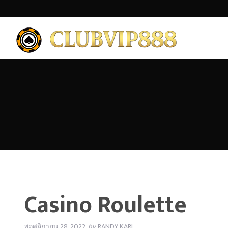
Casino Roulette
พฤศจิกายน 28, 2022
by
RANDY KARL