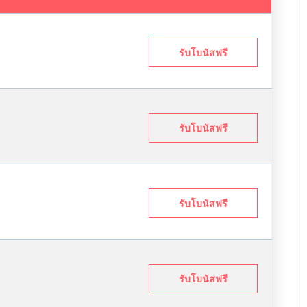
รับโบนัสฟรี
รับโบนัสฟรี
รับโบนัสฟรี
รับโบนัสฟรี