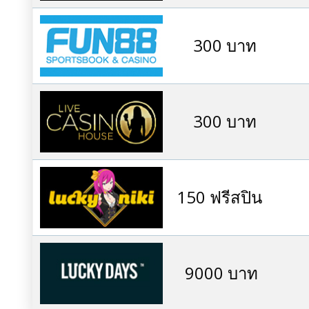
300 บาท
300 บาท
150 ฟรีสปิน
9000 บาท