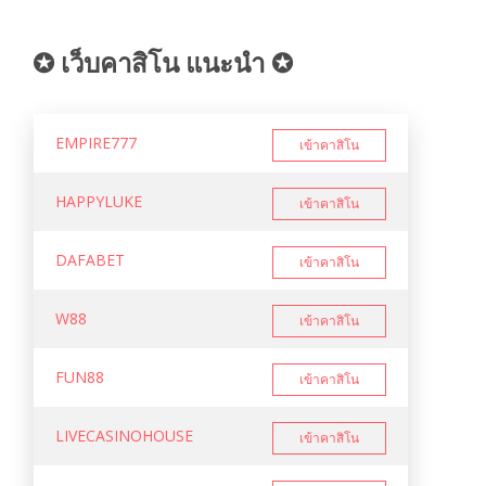
✪ เว็บคาสิโน แนะนำ ✪
EMPIRE777
เข้าคาสิโน
HAPPYLUKE
เข้าคาสิโน
DAFABET
เข้าคาสิโน
W88
เข้าคาสิโน
FUN88
เข้าคาสิโน
LIVECASINOHOUSE
เข้าคาสิโน