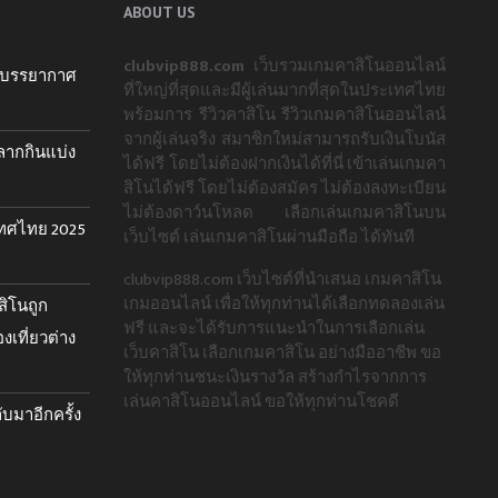
ABOUT US
clubvip888.com
เว็บรวมเกมคาสิโนออนไลน์
ละบรรยากาศ
ที่ใหญ่ที่สุดและมีผู้เล่นมากที่สุดในประเทศไทย
พร้อมการ รีวิวคาสิโน รีวิวเกมคาสิโนออนไลน์
จากผู้เล่นจริง สมาชิกใหม่สามารถรับเงินโบนัส
สลากกินแบ่ง
ได้ฟรี โดยไม่ต้องฝากเงินได้ที่นี่ เข้าเล่นเกมคา
สิโนได้ฟรี โดยไม่ต้องสมัคร ไม่ต้องลงทะเบียน
ไม่ต้องดาว์นโหลด เลือกเล่นเกมคาสิโนบน
เทศไทย 2025
เว็บไซต์ เล่นเกมคาสิโนผ่านมือถือ ได้ทันที
clubvip888.com เว็บไซต์ที่นำเสนอ เกมคาสิโน
เกมออนไลน์ เพื่อให้ทุกท่านได้เลือกทดลองเล่น
ิโนถูก
ฟรี และจะได้รับการแนะนำในการเลือกเล่น
งเที่ยวต่าง
เว็บคาสิโน เลือกเกมคาสิโน อย่างมืออาชีพ ขอ
ให้ทุกท่านชนะเงินรางวัล สร้างกำไรจากการ
เล่นคาสิโนออนไลน์ ขอให้ทุกท่านโชคดี
บมาอีกครั้ง