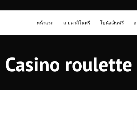
หน้าแรก
เกมคาสิโนฟรี
โบนัสเงินฟรี
เ
Casino roulette