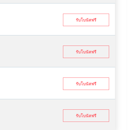
รับโบนัสฟรี
รับโบนัสฟรี
รับโบนัสฟรี
รับโบนัสฟรี