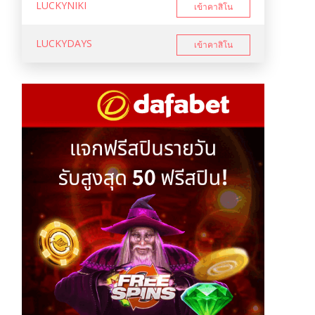
LUCKYNIKI
เข้าคาสิโน
LUCKYDAYS
เข้าคาสิโน