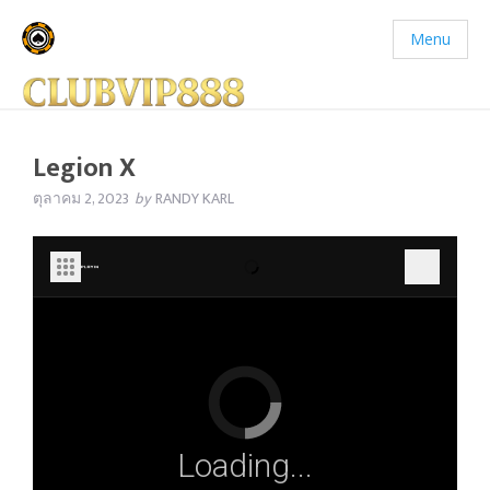
Menu
Legion X
ตุลาคม 2, 2023
by
RANDY KARL