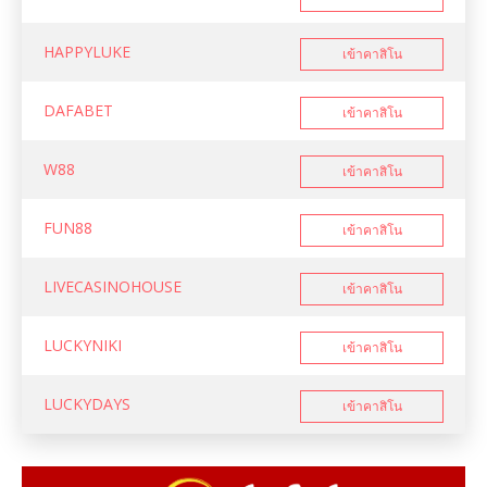
HAPPYLUKE
เข้าคาสิโน
DAFABET
เข้าคาสิโน
W88
เข้าคาสิโน
FUN88
เข้าคาสิโน
LIVECASINOHOUSE
เข้าคาสิโน
LUCKYNIKI
เข้าคาสิโน
LUCKYDAYS
เข้าคาสิโน