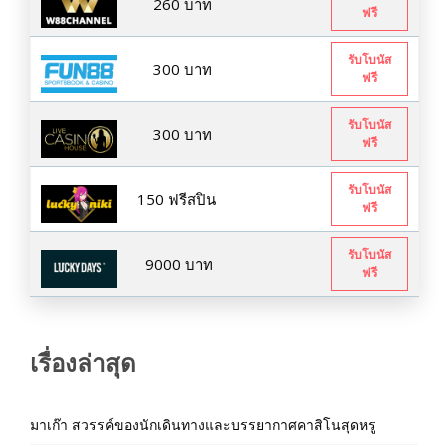
260 บาท
ฟรี
รับโบนัส
300 บาท
ฟรี
รับโบนัส
300 บาท
ฟรี
รับโบนัส
150 ฟรีสปิน
ฟรี
รับโบนัส
9000 บาท
ฟรี
เรื่องล่าสุด
มาเก๊า สวรรค์ของนักเดินทางและบรรยากาศคาสิโนสุดหรู