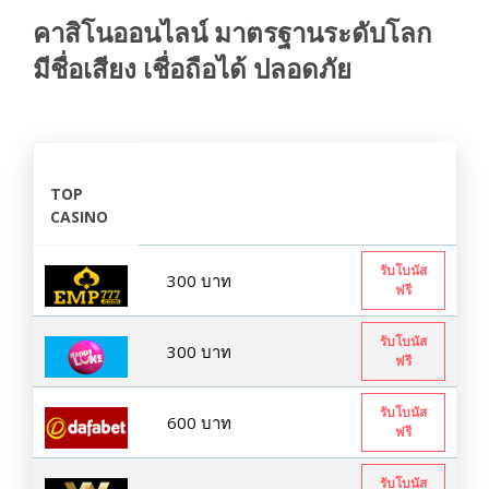
คาสิโนออนไลน์ มาตรฐานระดับโลก
มีชื่อเสียง เชื่อถือได้ ปลอดภัย
TOP
CASINO
รับโบนัส
300 บาท
ฟรี
รับโบนัส
300 บาท
ฟรี
รับโบนัส
600 บาท
ฟรี
รับโบนัส