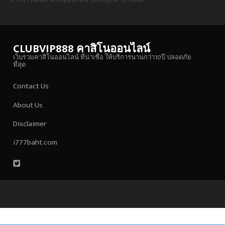
จากการเล่นคาสิโนออนไลน์ ขอให้ทุกท่านโชคดี
CLUBVIP888 คาสิโนออนไลน์
เว็บรวมคาสิโนออนไลน์ ที่น่าเชื่อ ให้บริการนานกว่า10ปี ปลอดภัย
ที่สุด
Contact Us
About Us
Disclaimer
i777baht.com