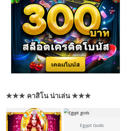
★★★ คาสิโน น่าเล่น ★★★
Egypt Gods