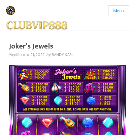
Menu
Joker’s Jewels
พฤศจิกายน 21, 2022
by
RANDY KARL