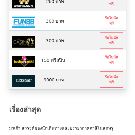
260 บาท
ฟรี
รับโบนัส
300 บาท
ฟรี
รับโบนัส
300 บาท
ฟรี
รับโบนัส
150 ฟรีสปิน
ฟรี
รับโบนัส
9000 บาท
ฟรี
เรื่องล่าสุด
มาเก๊า สวรรค์ของนักเดินทางและบรรยากาศคาสิโนสุดหรู