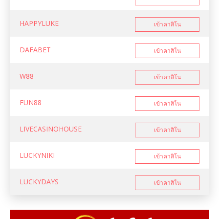
HAPPYLUKE
เข้าคาสิโน
DAFABET
เข้าคาสิโน
W88
เข้าคาสิโน
FUN88
เข้าคาสิโน
LIVECASINOHOUSE
เข้าคาสิโน
LUCKYNIKI
เข้าคาสิโน
LUCKYDAYS
เข้าคาสิโน