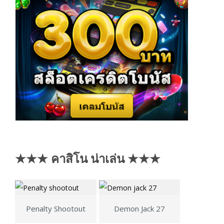
★★★ คาสิโน น่าเล่น ★★★
Penalty Shootout
Demon Jack 27