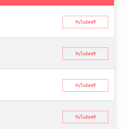
รับโบนัสฟรี
รับโบนัสฟรี
รับโบนัสฟรี
รับโบนัสฟรี