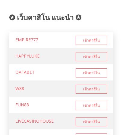
✪ เว็บคาสิโน แนะนำ ✪
EMPIRE777
เข้าคาสิโน
HAPPYLUKE
เข้าคาสิโน
DAFABET
เข้าคาสิโน
W88
เข้าคาสิโน
FUN88
เข้าคาสิโน
LIVECASINOHOUSE
เข้าคาสิโน