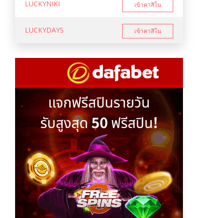
LUCKYNIKI
เข้าคาสิโน
LUCKYDAYS
เข้าคาสิโน