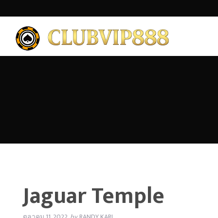
Jaguar Temple
ตุลาคม 11, 2022
by
RANDY KARL