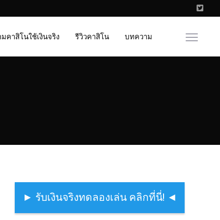
กมคาสิโนใช้เงินจริง
รีวิวคาสิโน
บทความ
► รับเงินจริงทดลองเล่น คลิกที่นี่! ◄