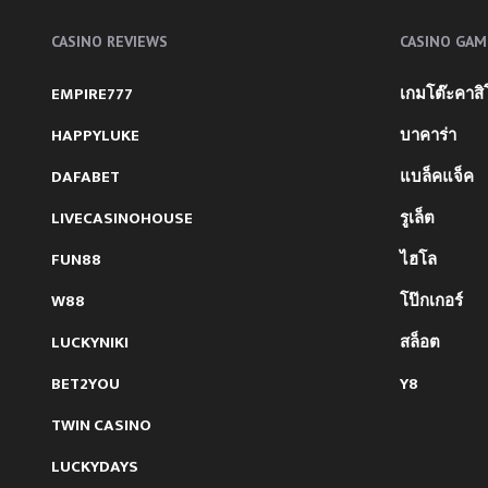
CASINO REVIEWS
CASINO GAM
EMPIRE777
เกมโต๊ะคาสิ
HAPPYLUKE
บาคาร่า
DAFABET
แบล็คแจ็ค
LIVECASINOHOUSE
รูเล็ต
FUN88
ไฮโล
W88
โป๊กเกอร์
LUCKYNIKI
สล็อต
BET2YOU
Y8
TWIN CASINO
LUCKYDAYS