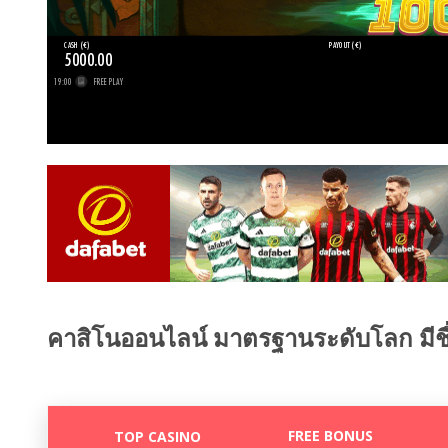
คาสิโนออนไลน์ มาตรฐานระดับโลก มีชื่อ
FREE BONUS
TOP CASINO