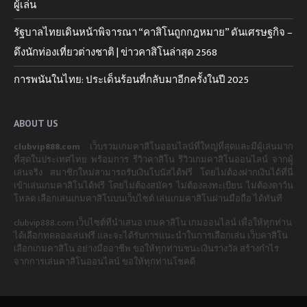
ผู้เล่น
รัฐบาลไทยเดินหน้าพิจารณา “คาสิโนถูกกฎหมาย” ดันเศรษฐกิจ –
ดึงนักท่องเที่ยวต่างชาติ | ข่าวคาสิโนล่าสุด 2568
การพนันในไทย: ประเด็นร้อนที่กลับมาอีกครั้งในปี 2025
ABOUT US
clubvip888.com
เว็บรวมเกมคาสิโนออนไลน์ที่ใหญ่ที่สุดและมีผู้เล่นมาก
ที่สุดในประเทศไทย พร้อมการ รีวิวคาสิโน รีวิวเกมคาสิโนออนไลน์ จากผู้
เล่นจริง สมาชิกใหม่สามารถรับเงินโบนัสได้ฟรี โดยไม่ต้องฝากเงินได้ที่นี่
เข้าเล่นเกมคาสิโนได้ฟรี โดยไม่ต้องสมัคร ไม่ต้องลงทะเบียน ไม่ต้องดาว์น
โหลด เลือกเล่นเกมคาสิโนบนเว็บไซต์ เล่นเกมคาสิโนผ่านมือถือ ได้ทันที
clubvip888.com เว็บไซต์ที่นำเสนอ เกมคาสิโน เกมออนไลน์ เพื่อให้ทุกท่าน
ได้เลือกทดลองเล่นฟรี และจะได้รับการแนะนำในการเลือกเล่น เว็บคาสิโน
เลือกเกมคาสิโน อย่างมืออาชีพ ขอให้ทุกท่านชนะเงินรางวัล สร้างกำไร
จากการเล่นคาสิโนออนไลน์ ขอให้ทุกท่านโชคดี