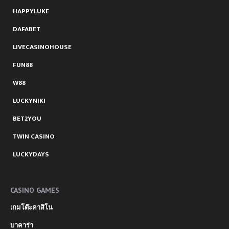
HAPPYLUKE
DAFABET
LIVECASINOHOUSE
FUN88
W88
LUCKYNIKI
BET2YOU
TWIN CASINO
LUCKYDAYS
CASINO GAMES
เกมโต๊ะคาสิโน
บาคาร่า