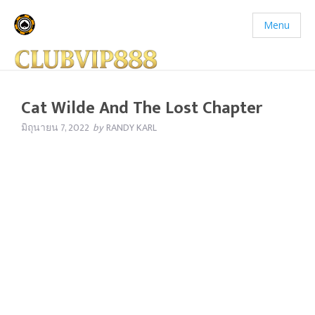
Menu
Cat Wilde And The Lost Chapter
มิถุนายน 7, 2022
by
RANDY KARL