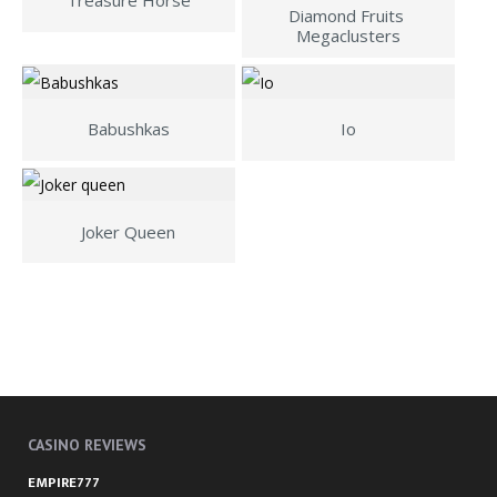
Treasure Horse
Diamond Fruits 
Megaclusters
Babushkas
Io
Joker Queen
CASINO REVIEWS
EMPIRE777