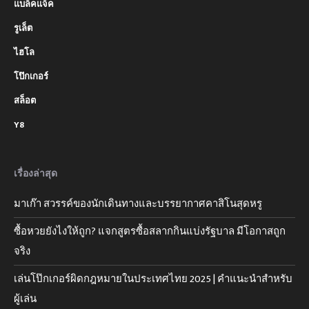
แบล็คแจ็ค
รูเล็ต
ไฮโล
โป๊กเกอร์
สล็อต
Y8
เรื่องล่าสุด
มาเก๊า สวรรค์ของนักเดินทางและบรรยากาศคาสิโนสุดหรู
ซื้อหวยยังไงให้ถูก? แจกสูตรซื้อสลากกินแบ่งรัฐบาล มีโอกาสถูก
จริง
เล่นโป๊กเกอร์ผิดกฎหมายในประเทศไทย 2025 | คำแนะนำสำหรับ
ผู้เล่น