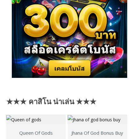
★★★ คาสิโน น่าเล่น ★★★
Queen Of Gods
Jhana Of God Bonus Buy