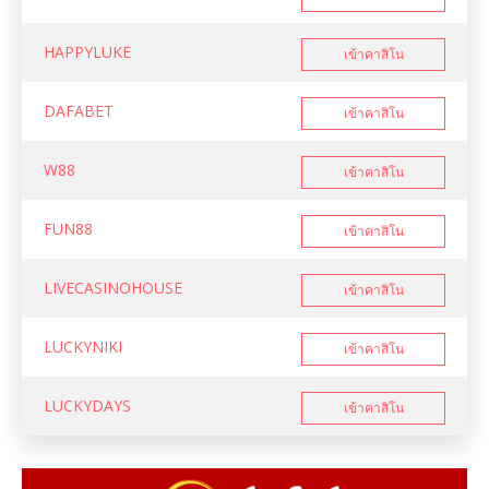
HAPPYLUKE
เข้าคาสิโน
DAFABET
เข้าคาสิโน
W88
เข้าคาสิโน
FUN88
เข้าคาสิโน
LIVECASINOHOUSE
เข้าคาสิโน
LUCKYNIKI
เข้าคาสิโน
LUCKYDAYS
เข้าคาสิโน