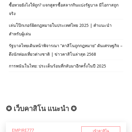
ซื้อหวยยังไงให้ถูก? แจกสูตรซื้อสลากกินแบ่งรัฐบาล มีโอกาสถูก
จริง
เล่นโป๊กเกอร์ผิดกฎหมายในประเทศไทย 2025 | คำแนะนำ
สำหรับผู้เล่น
รัฐบาลไทยเดินหน้าพิจารณา “คาสิโนถูกกฎหมาย” ดันเศรษฐกิจ –
ดึงนักท่องเที่ยวต่างชาติ | ข่าวคาสิโนล่าสุด 2568
การพนันในไทย: ประเด็นร้อนที่กลับมาอีกครั้งในปี 2025
✪ เว็บคาสิโน แนะนำ ✪
EMPIRE777
เข้าคาสิโน