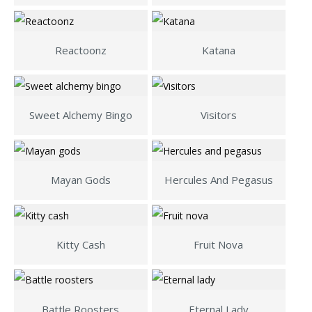
Reactoonz
Katana
Sweet Alchemy Bingo
Visitors
Mayan Gods
Hercules And Pegasus
Kitty Cash
Fruit Nova
Battle Roosters
Eternal Lady