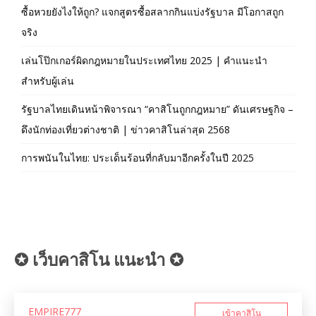
ซื้อหวยยังไงให้ถูก? แจกสูตรซื้อสลากกินแบ่งรัฐบาล มีโอกาสถูก
จริง
เล่นโป๊กเกอร์ผิดกฎหมายในประเทศไทย 2025 | คำแนะนำ
สำหรับผู้เล่น
รัฐบาลไทยเดินหน้าพิจารณา “คาสิโนถูกกฎหมาย” ดันเศรษฐกิจ –
ดึงนักท่องเที่ยวต่างชาติ | ข่าวคาสิโนล่าสุด 2568
การพนันในไทย: ประเด็นร้อนที่กลับมาอีกครั้งในปี 2025
✪ เว็บคาสิโน แนะนำ ✪
EMPIRE777
เข้าคาสิโน