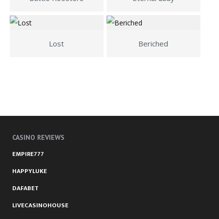
Lost
Beriched
CASINO REVIEWS
EMPIRE777
HAPPYLUKE
DAFABET
LIVECASINOHOUSE