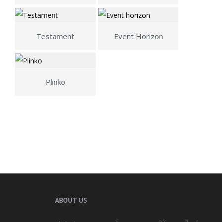
Testament
Event Horizon
Plinko
ABOUT US