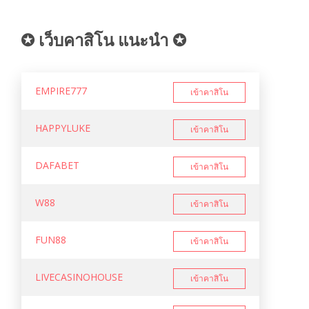
✪ เว็บคาสิโน แนะนำ ✪
EMPIRE777
เข้าคาสิโน
HAPPYLUKE
เข้าคาสิโน
DAFABET
เข้าคาสิโน
W88
เข้าคาสิโน
FUN88
เข้าคาสิโน
LIVECASINOHOUSE
เข้าคาสิโน