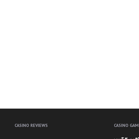
CASINO REVIEWS
CASINO GAM