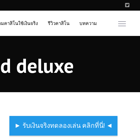
กมคาสิโนใช้เงินจริง
รีวิวคาสิโน
บทความ
d deluxe
► รับเงินจริงทดลองเล่น คลิกที่นี่! ◄