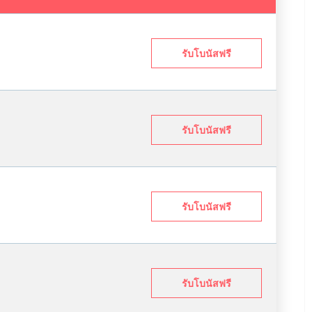
รับโบนัสฟรี
รับโบนัสฟรี
รับโบนัสฟรี
รับโบนัสฟรี