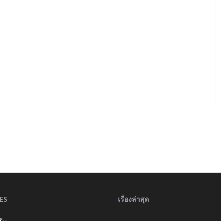
ES
เรื่องล่าสุด