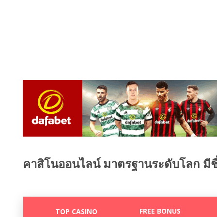
คาสิโนออนไลน์ มาตรฐานระดับโลก มีชื่อ
FREE BONUS
TOP CASINO