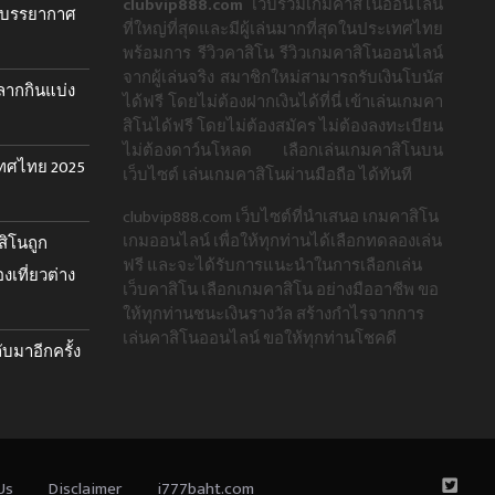
clubvip888.com
เว็บรวมเกมคาสิโนออนไลน์
ละบรรยากาศ
ที่ใหญ่ที่สุดและมีผู้เล่นมากที่สุดในประเทศไทย
พร้อมการ รีวิวคาสิโน รีวิวเกมคาสิโนออนไลน์
จากผู้เล่นจริง สมาชิกใหม่สามารถรับเงินโบนัส
สลากกินแบ่ง
ได้ฟรี โดยไม่ต้องฝากเงินได้ที่นี่ เข้าเล่นเกมคา
สิโนได้ฟรี โดยไม่ต้องสมัคร ไม่ต้องลงทะเบียน
ไม่ต้องดาว์นโหลด เลือกเล่นเกมคาสิโนบน
เทศไทย 2025
เว็บไซต์ เล่นเกมคาสิโนผ่านมือถือ ได้ทันที
clubvip888.com เว็บไซต์ที่นำเสนอ เกมคาสิโน
เกมออนไลน์ เพื่อให้ทุกท่านได้เลือกทดลองเล่น
ิโนถูก
ฟรี และจะได้รับการแนะนำในการเลือกเล่น
งเที่ยวต่าง
เว็บคาสิโน เลือกเกมคาสิโน อย่างมืออาชีพ ขอ
ให้ทุกท่านชนะเงินรางวัล สร้างกำไรจากการ
เล่นคาสิโนออนไลน์ ขอให้ทุกท่านโชคดี
บมาอีกครั้ง
Us
Disclaimer
i777baht.com