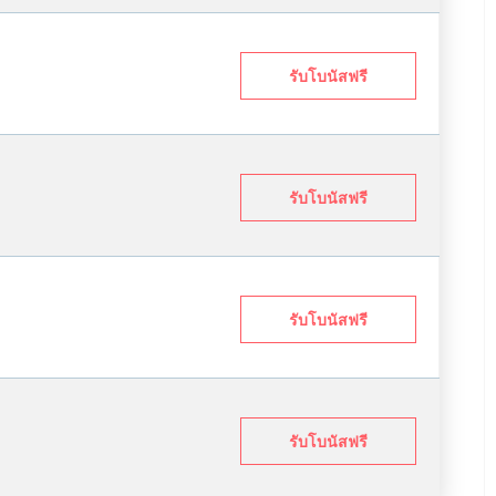
รับโบนัสฟรี
รับโบนัสฟรี
รับโบนัสฟรี
รับโบนัสฟรี