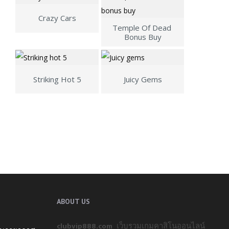
Crazy Cars
Temple Of Dead 
Bonus Buy
Striking Hot 5
Juicy Gems
ABOUT US
clubvip888.com
เว็บรวมเกมคาสิโนออนไลน์