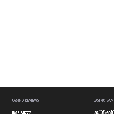
CASINO REVIEWS
CASINO GAM
EMPIRE777
เกมโต๊ะคาสิ