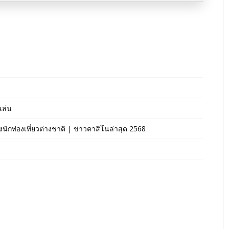
เล่น
ักท่องเที่ยวต่างชาติ | ข่าวคาสิโนล่าสุด 2568