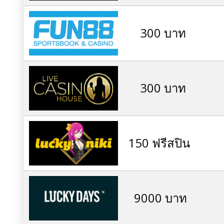
300 บาท
300 บาท
150 ฟรีสปิน
9000 บาท