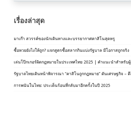
เรื่องล่าสุด
มาเก๊า สวรรค์ของนักเดินทางและบรรยากาศคาสิโนสุดหรู
ซื้อหวยยังไงให้ถูก? แจกสูตรซื้อสลากกินแบ่งรัฐบาล มีโอกาสถูกจริง
เล่นโป๊กเกอร์ผิดกฎหมายในประเทศไทย 2025 | คำแนะนำสำหรับผู้
รัฐบาลไทยเดินหน้าพิจารณา “คาสิโนถูกกฎหมาย” ดันเศรษฐกิจ – ดึงน
การพนันในไทย: ประเด็นร้อนที่กลับมาอีกครั้งในปี 2025