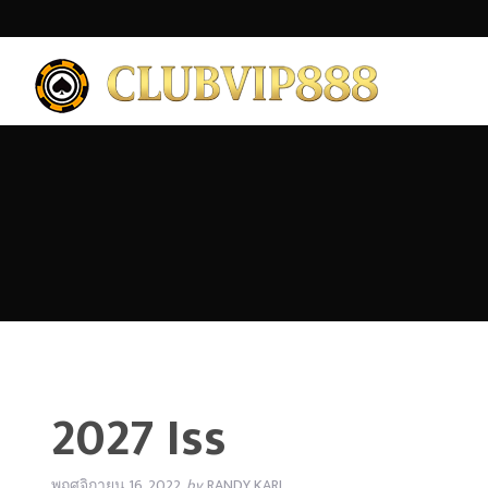
2027 Iss
พฤศจิกายน 16, 2022
by
RANDY KARL