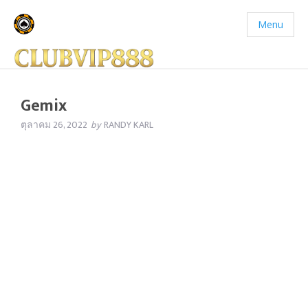
Menu
Gemix
ตุลาคม 26, 2022
by
RANDY KARL