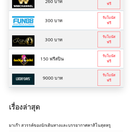
260 บาท
ฟรี
รับโบนัส
300 บาท
ฟรี
รับโบนัส
300 บาท
ฟรี
รับโบนัส
150 ฟรีสปิน
ฟรี
รับโบนัส
9000 บาท
ฟรี
เรื่องล่าสุด
มาเก๊า สวรรค์ของนักเดินทางและบรรยากาศคาสิโนสุดหรู