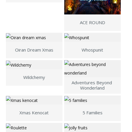
ACE ROUND
Oiran Dream Xmas
Whospunit
Wildchemy
Adventures Beyond 
Wonderland
Xmas Kenocat
5 Families