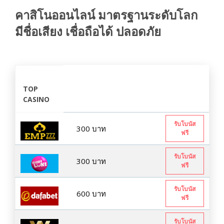
คาสิโนออนไลน์ มาตรฐานระดับโลก
มีชื่อเสียง เชื่อถือได้ ปลอดภัย
TOP
CASINO
รับโบนัส
300 บาท
ฟรี
รับโบนัส
300 บาท
ฟรี
รับโบนัส
600 บาท
ฟรี
รับโบนัส