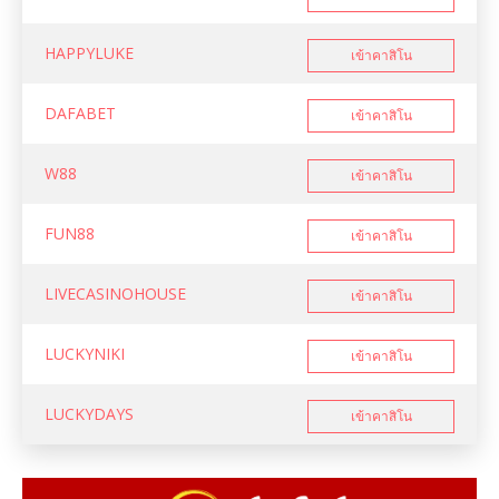
HAPPYLUKE
เข้าคาสิโน
DAFABET
เข้าคาสิโน
W88
เข้าคาสิโน
FUN88
เข้าคาสิโน
LIVECASINOHOUSE
เข้าคาสิโน
LUCKYNIKI
เข้าคาสิโน
LUCKYDAYS
เข้าคาสิโน