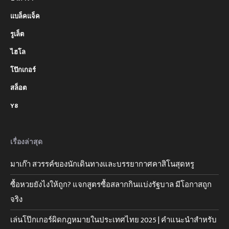
แบล็คแจ็ค
รูเล็ต
ไฮโล
โป๊กเกอร์
สล็อต
Y8
เรื่องล่าสุด
มาเก๊า สวรรค์ของนักเดินทางและบรรยากาศคาสิโนสุดหรู
ซื้อหวยยังไงให้ถูก? แจกสูตรซื้อสลากกินแบ่งรัฐบาล มีโอกาสถูก
จริง
เล่นโป๊กเกอร์ผิดกฎหมายในประเทศไทย 2025 | คำแนะนำสำหรับ