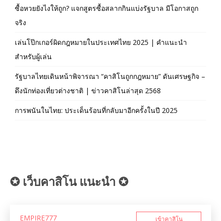
ซื้อหวยยังไงให้ถูก? แจกสูตรซื้อสลากกินแบ่งรัฐบาล มีโอกาสถูก
จริง
เล่นโป๊กเกอร์ผิดกฎหมายในประเทศไทย 2025 | คำแนะนำ
สำหรับผู้เล่น
รัฐบาลไทยเดินหน้าพิจารณา “คาสิโนถูกกฎหมาย” ดันเศรษฐกิจ –
ดึงนักท่องเที่ยวต่างชาติ | ข่าวคาสิโนล่าสุด 2568
การพนันในไทย: ประเด็นร้อนที่กลับมาอีกครั้งในปี 2025
✪ เว็บคาสิโน แนะนำ ✪
EMPIRE777
เข้าคาสิโน