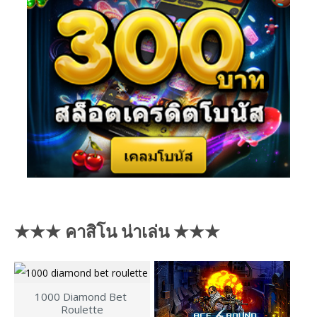
★★★ คาสิโน น่าเล่น ★★★
1000 Diamond Bet 
Roulette