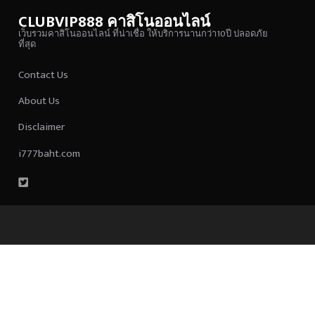
CLUBVIP888 คาสิโนออนไลน์
เว็บรวมคาสิโนออนไลน์ ที่น่าเชื่อ ให้บริการนานกว่า10ปี ปลอดภัย
ที่สุด
Contact Us
About Us
Disclaimer
i777baht.com