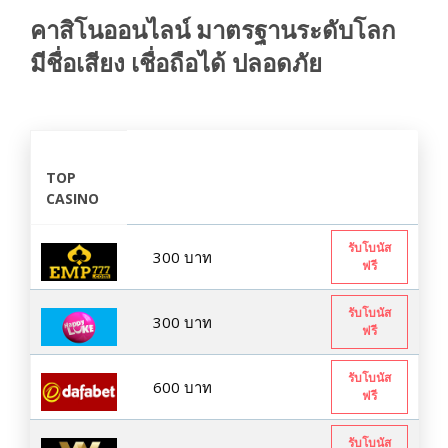
คาสิโนออนไลน์ มาตรฐานระดับโลก
มีชื่อเสียง เชื่อถือได้ ปลอดภัย
TOP
CASINO
รับโบนัส
300 บาท
ฟรี
รับโบนัส
300 บาท
ฟรี
รับโบนัส
600 บาท
ฟรี
รับโบนัส