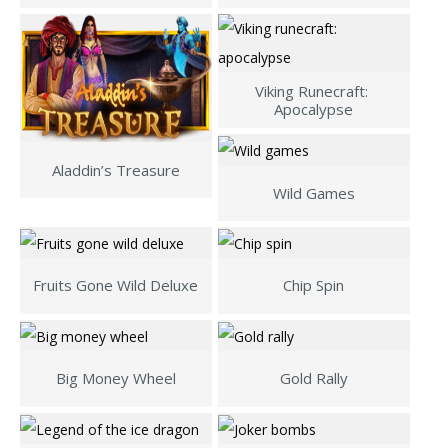
Viking Runecraft: 
Apocalypse
Aladdin’s Treasure
Wild Games
Fruits Gone Wild Deluxe
Chip Spin
Big Money Wheel
Gold Rally