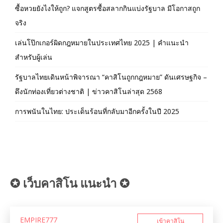
ซื้อหวยยังไงให้ถูก? แจกสูตรซื้อสลากกินแบ่งรัฐบาล มีโอกาสถูก
จริง
เล่นโป๊กเกอร์ผิดกฎหมายในประเทศไทย 2025 | คำแนะนำ
สำหรับผู้เล่น
รัฐบาลไทยเดินหน้าพิจารณา “คาสิโนถูกกฎหมาย” ดันเศรษฐกิจ –
ดึงนักท่องเที่ยวต่างชาติ | ข่าวคาสิโนล่าสุด 2568
การพนันในไทย: ประเด็นร้อนที่กลับมาอีกครั้งในปี 2025
✪ เว็บคาสิโน แนะนำ ✪
EMPIRE777
เข้าคาสิโน