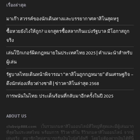
เรื่องล่าสุด
มาเก๊า สวรรค์ของนักเดินทางและบรรยากาศคาสิโนสุดหรู
ซื้อหวยยังไงให้ถูก? แจกสูตรซื้อสลากกินแบ่งรัฐบาล มีโอกาสถูก
จริง
เล่นโป๊กเกอร์ผิดกฎหมายในประเทศไทย 2025 | คำแนะนำสำหรับ
ผู้เล่น
รัฐบาลไทยเดินหน้าพิจารณา “คาสิโนถูกกฎหมาย” ดันเศรษฐกิจ –
ดึงนักท่องเที่ยวต่างชาติ | ข่าวคาสิโนล่าสุด 2568
การพนันในไทย: ประเด็นร้อนที่กลับมาอีกครั้งในปี 2025
ABOUT US
clubvip888.com
เว็บรวมเกมคาสิโนออนไลน์ที่ใหญ่ที่สุดและมีผู้เล่นมาก
ที่สุดในประเทศไทย พร้อมการ รีวิวคาสิโน รีวิวเกมคาสิโนออนไลน์ จากผู้
เล่นจริง สมาชิกใหม่สามารถรับเงินโบนัสได้ฟรี โดยไม่ต้องฝากเงินได้ที่นี่