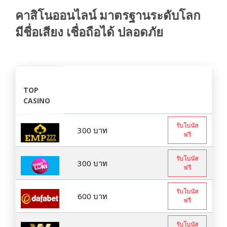
คาสิโนออนไลน์ มาตรฐานระดับโลก
มีชื่อเสียง เชื่อถือได้ ปลอดภัย
TOP
CASINO
รับโบนัส
300 บาท
ฟรี
รับโบนัส
300 บาท
ฟรี
รับโบนัส
600 บาท
ฟรี
รับโบนัส