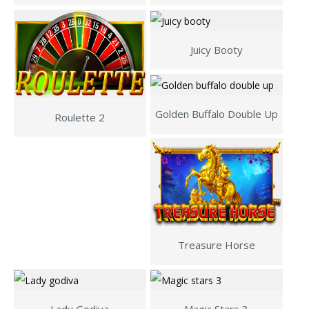
Juicy Booty
Golden Buffalo Double Up
Roulette 2
Treasure Horse