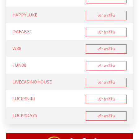
HAPPYLUKE
เข้าคาสิโน
DAFABET
เข้าคาสิโน
W88
เข้าคาสิโน
FUN88
เข้าคาสิโน
LIVECASINOHOUSE
เข้าคาสิโน
LUCKYNIKI
เข้าคาสิโน
LUCKYDAYS
เข้าคาสิโน