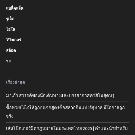
แบล็คแจ็ค
รูเล็ต
ไฮโล
โป๊กเกอร์
สล็อต
Y8
เรื่องล่าสุด
มาเก๊า สวรรค์ของนักเดินทางและบรรยากาศคาสิโนสุดหรู
ซื้อหวยยังไงให้ถูก? แจกสูตรซื้อสลากกินแบ่งรัฐบาล มีโอกาสถูก
จริง
เล่นโป๊กเกอร์ผิดกฎหมายในประเทศไทย 2025 | คำแนะนำสำหรับ