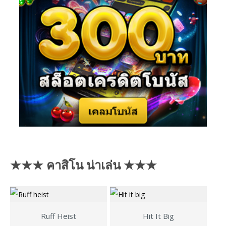
★★★ คาสิโน น่าเล่น ★★★
Ruff Heist
Hit It Big