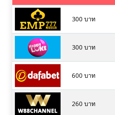
300 บาท
300 บาท
600 บาท
260 บาท