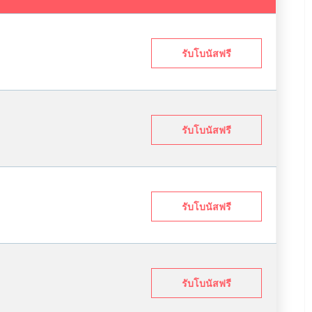
รับโบนัสฟรี
รับโบนัสฟรี
รับโบนัสฟรี
รับโบนัสฟรี