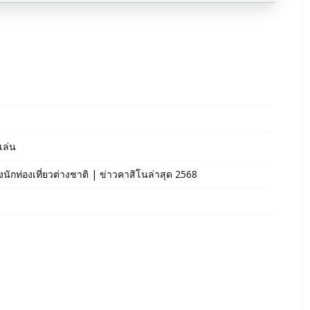
เล่น
ักท่องเที่ยวต่างชาติ | ข่าวคาสิโนล่าสุด 2568