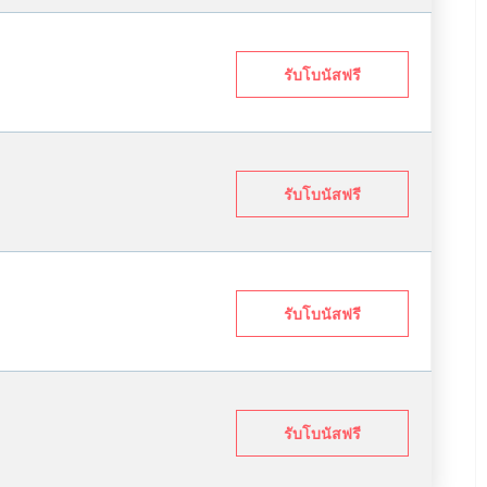
รับโบนัสฟรี
รับโบนัสฟรี
รับโบนัสฟรี
รับโบนัสฟรี