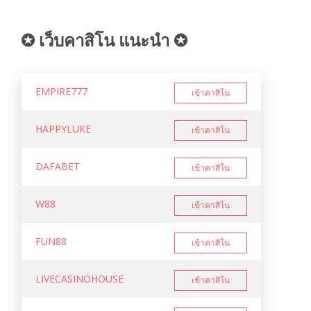
✪ เว็บคาสิโน แนะนำ ✪
EMPIRE777
เข้าคาสิโน
HAPPYLUKE
เข้าคาสิโน
DAFABET
เข้าคาสิโน
W88
เข้าคาสิโน
FUN88
เข้าคาสิโน
LIVECASINOHOUSE
เข้าคาสิโน