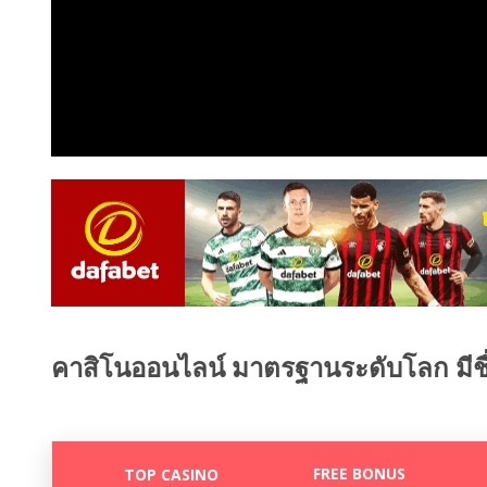
คาสิโนออนไลน์ มาตรฐานระดับโลก มีชื่อ
FREE BONUS
TOP CASINO