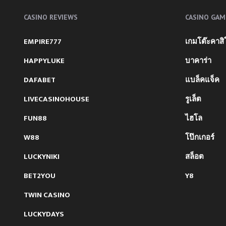
CASINO REVIEWS
CASINO GAM
EMPIRE777
เกมโต๊ะคาสิ
HAPPYLUKE
บาคาร่า
DAFABET
แบล็คแจ็ค
LIVECASINOHOUSE
รูเล็ต
FUN88
ไฮโล
W88
โป๊กเกอร์
LUCKYNIKI
สล็อต
BET2YOU
Y8
TWIN CASINO
LUCKYDAYS