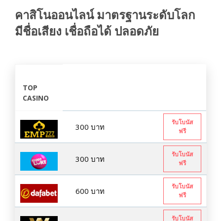
คาสิโนออนไลน์ มาตรฐานระดับโลก
มีชื่อเสียง เชื่อถือได้ ปลอดภัย
TOP
CASINO
รับโบนัส
300 บาท
ฟรี
รับโบนัส
300 บาท
ฟรี
รับโบนัส
600 บาท
ฟรี
รับโบนัส