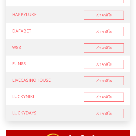
HAPPYLUKE
เข้าคาสิโน
DAFABET
เข้าคาสิโน
W88
เข้าคาสิโน
FUN88
เข้าคาสิโน
LIVECASINOHOUSE
เข้าคาสิโน
LUCKYNIKI
เข้าคาสิโน
LUCKYDAYS
เข้าคาสิโน