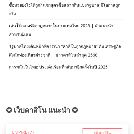
ซื้อหวยยังไงให้ถูก? แจกสูตรซื้อสลากกินแบ่งรัฐบาล มีโอกาสถูก
จริง
เล่นโป๊กเกอร์ผิดกฎหมายในประเทศไทย 2025 | คำแนะนำ
สำหรับผู้เล่น
รัฐบาลไทยเดินหน้าพิจารณา “คาสิโนถูกกฎหมาย” ดันเศรษฐกิจ –
ดึงนักท่องเที่ยวต่างชาติ | ข่าวคาสิโนล่าสุด 2568
การพนันในไทย: ประเด็นร้อนที่กลับมาอีกครั้งในปี 2025
✪ เว็บคาสิโน แนะนำ ✪
EMPIRE777
เข้าคาสิโน