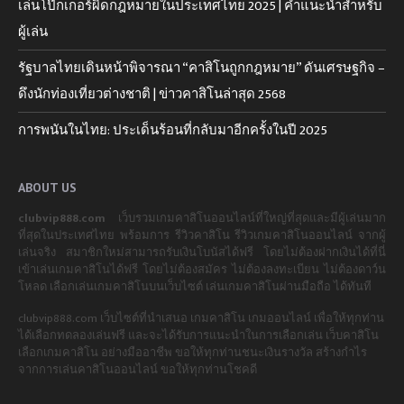
เล่นโป๊กเกอร์ผิดกฎหมายในประเทศไทย 2025 | คำแนะนำสำหรับ
ผู้เล่น
รัฐบาลไทยเดินหน้าพิจารณา “คาสิโนถูกกฎหมาย” ดันเศรษฐกิจ –
ดึงนักท่องเที่ยวต่างชาติ | ข่าวคาสิโนล่าสุด 2568
การพนันในไทย: ประเด็นร้อนที่กลับมาอีกครั้งในปี 2025
ABOUT US
clubvip888.com
เว็บรวมเกมคาสิโนออนไลน์ที่ใหญ่ที่สุดและมีผู้เล่นมาก
ที่สุดในประเทศไทย พร้อมการ รีวิวคาสิโน รีวิวเกมคาสิโนออนไลน์ จากผู้
เล่นจริง สมาชิกใหม่สามารถรับเงินโบนัสได้ฟรี โดยไม่ต้องฝากเงินได้ที่นี่
เข้าเล่นเกมคาสิโนได้ฟรี โดยไม่ต้องสมัคร ไม่ต้องลงทะเบียน ไม่ต้องดาว์น
โหลด เลือกเล่นเกมคาสิโนบนเว็บไซต์ เล่นเกมคาสิโนผ่านมือถือ ได้ทันที
clubvip888.com เว็บไซต์ที่นำเสนอ เกมคาสิโน เกมออนไลน์ เพื่อให้ทุกท่าน
ได้เลือกทดลองเล่นฟรี และจะได้รับการแนะนำในการเลือกเล่น เว็บคาสิโน
เลือกเกมคาสิโน อย่างมืออาชีพ ขอให้ทุกท่านชนะเงินรางวัล สร้างกำไร
จากการเล่นคาสิโนออนไลน์ ขอให้ทุกท่านโชคดี