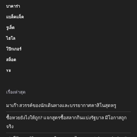
บาคาร่า
แบล็คแจ็ค
รูเล็ต
ไฮโล
โป๊กเกอร์
สล็อต
Y8
เรื่องล่าสุด
มาเก๊า สวรรค์ของนักเดินทางและบรรยากาศคาสิโนสุดหรู
ซื้อหวยยังไงให้ถูก? แจกสูตรซื้อสลากกินแบ่งรัฐบาล มีโอกาสถูก
จริง