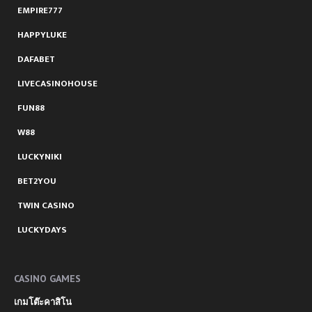
EMPIRE777
HAPPYLUKE
DAFABET
LIVECASINOHOUSE
FUN88
W88
LUCKYNIKI
BET2YOU
TWIN CASINO
LUCKYDAYS
CASINO GAMES
เกมโต๊ะคาสิโน