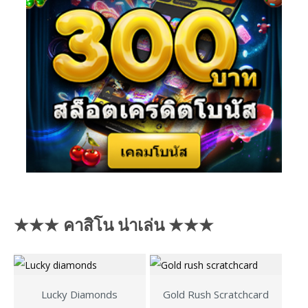
★★★ คาสิโน น่าเล่น ★★★
Lucky Diamonds
Gold Rush Scratchcard