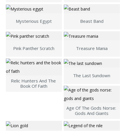
Mysterious Egypt
Beast Band
Pink Panther Scratch
Treasure Mania
The Last Sundown
Relic Hunters And The 
Book Of Faith
Age Of The Gods Norse: 
Gods And Giants