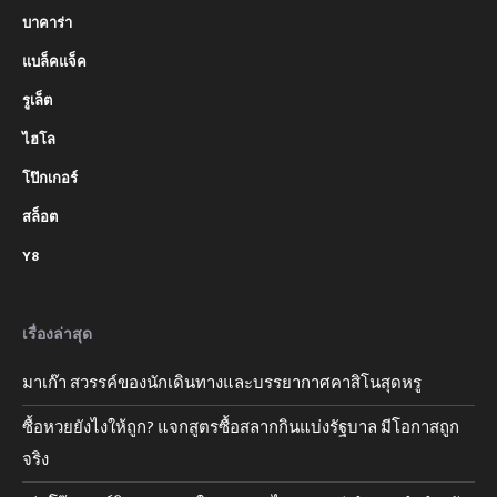
บาคาร่า
แบล็คแจ็ค
รูเล็ต
ไฮโล
โป๊กเกอร์
สล็อต
Y8
เรื่องล่าสุด
มาเก๊า สวรรค์ของนักเดินทางและบรรยากาศคาสิโนสุดหรู
ซื้อหวยยังไงให้ถูก? แจกสูตรซื้อสลากกินแบ่งรัฐบาล มีโอกาสถูก
จริง