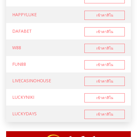
HAPPYLUKE
เข้าคาสิโน
DAFABET
เข้าคาสิโน
W88
เข้าคาสิโน
FUN88
เข้าคาสิโน
LIVECASINOHOUSE
เข้าคาสิโน
LUCKYNIKI
เข้าคาสิโน
LUCKYDAYS
เข้าคาสิโน