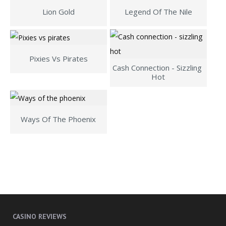
Lion Gold
Legend Of The Nile
Pixies Vs Pirates
Cash Connection - Sizzling 
Hot
Ways Of The Phoenix
CASINO REVIEWS