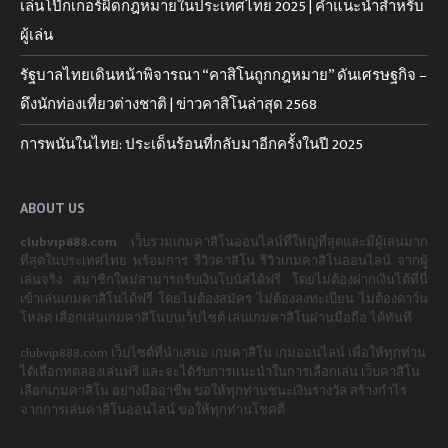
เล่นโป๊กเกอร์ผิดกฎหมายในประเทศไทย 2025 | คำแนะนำสำหรับ
ผู้เล่น
รัฐบาลไทยเดินหน้าพิจารณา “คาสิโนถูกกฎหมาย” ดันเศรษฐกิจ –
ดึงนักท่องเที่ยวต่างชาติ | ข่าวคาสิโนล่าสุด 2568
การพนันในไทย: ประเด็นร้อนที่กลับมาอีกครั้งในปี 2025
ABOUT US
clubvip888.com
เว็บรวมเกมคาสิโนออนไลน์ที่ใหญ่ที่สุดและมีผู้เล่นมาก
ที่สุดในประเทศไทย พร้อมการ รีวิวคาสิโน รีวิวเกมคาสิโนออนไลน์ จากผู้
เล่นจริง สมาชิกใหม่สามารถรับเงินโบนัสได้ฟรี โดยไม่ต้องฝากเงินได้ที่นี่
เข้าเล่นเกมคาสิโนได้ฟรี โดยไม่ต้องสมัคร ไม่ต้องลงทะเบียน ไม่ต้องดาว์น
โหลด เลือกเล่นเกมคาสิโนบนเว็บไซต์ เล่นเกมคาสิโนผ่านมือถือ ได้ทันที
clubvip888.com เว็บไซต์ที่นำเสนอ เกมคาสิโน เกมออนไลน์ เพื่อให้ทุกท่าน
ได้เลือกทดลองเล่นฟรี และจะได้รับการแนะนำในการเลือกเล่น เว็บคาสิโน
เลือกเกมคาสิโน อย่างมืออาชีพ ขอให้ทุกท่านชนะเงินรางวัล สร้างกำไร
จากการเล่นคาสิโนออนไลน์ ขอให้ทุกท่านโชคดี