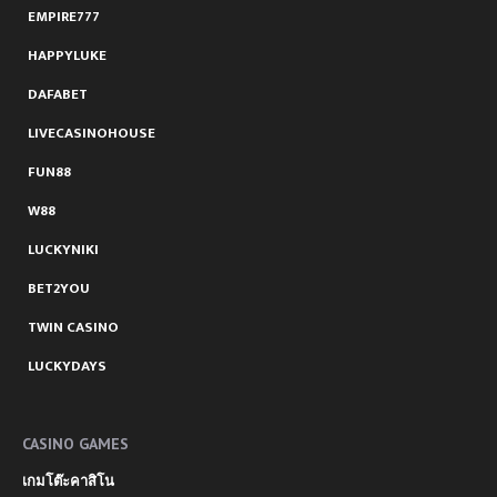
EMPIRE777
HAPPYLUKE
DAFABET
LIVECASINOHOUSE
FUN88
W88
LUCKYNIKI
BET2YOU
TWIN CASINO
LUCKYDAYS
CASINO GAMES
เกมโต๊ะคาสิโน