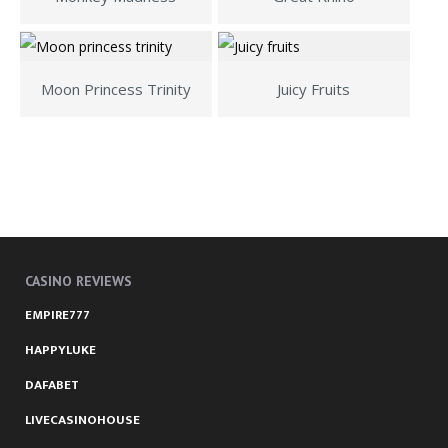
Moon Princess Trinity
Juicy Fruits
CASINO REVIEWS
EMPIRE777
HAPPYLUKE
DAFABET
LIVECASINOHOUSE