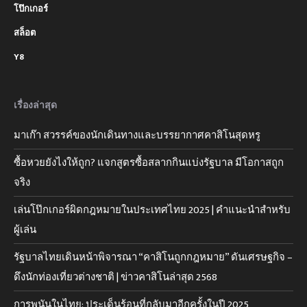
โป๊กเกอร์
สล็อต
Y8
เรื่องล่าสุด
มาเก๊า สวรรค์ของนักเดินทางและบรรยากาศคาสิโนสุดหรู
ซื้อหวยยังไงให้ถูก? แจกสูตรซื้อสลากกินแบ่งรัฐบาล มีโอกาสถูก
จริง
เล่นโป๊กเกอร์ผิดกฎหมายในประเทศไทย 2025 | คำแนะนำสำหรับ
ผู้เล่น
รัฐบาลไทยเดินหน้าพิจารณา “คาสิโนถูกกฎหมาย” ดันเศรษฐกิจ –
ดึงนักท่องเที่ยวต่างชาติ | ข่าวคาสิโนล่าสุด 2568
การพนันในไทย: ประเด็นร้อนที่กลับมาอีกครั้งในปี 2025