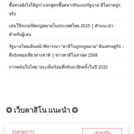
ซื้อหวยยังไงให้ถูก? แจกสูตรซื้อสลากกินแบ่งรัฐบาล มีโอกาสถูก
จริง
เล่นโป๊กเกอร์ผิดกฎหมายในประเทศไทย 2025 | คำแนะนำ
สำหรับผู้เล่น
รัฐบาลไทยเดินหน้าพิจารณา “คาสิโนถูกกฎหมาย” ดันเศรษฐกิจ –
ดึงนักท่องเที่ยวต่างชาติ | ข่าวคาสิโนล่าสุด 2568
การพนันในไทย: ประเด็นร้อนที่กลับมาอีกครั้งในปี 2025
✪ เว็บคาสิโน แนะนำ ✪
EMPIRE777
เข้าคาสิโน