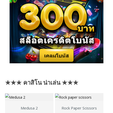
★★★ คาสิโน น่าเล่น ★★★
Medusa 2
Rock Paper Scissors