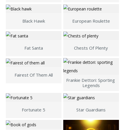
Black Hawk
European Roulette
Fat Santa
Chests Of Plenty
Fairest Of Them All
Frankie Dettori: Sporting 
Legends
Fortunate 5
Star Guardians