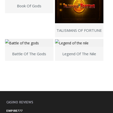
Book Of Gods
TALISMANS OF FORTUNE
Battle Of The Gods
Legend Of The Nile
CASINO REVIEWS
EMPIRE777