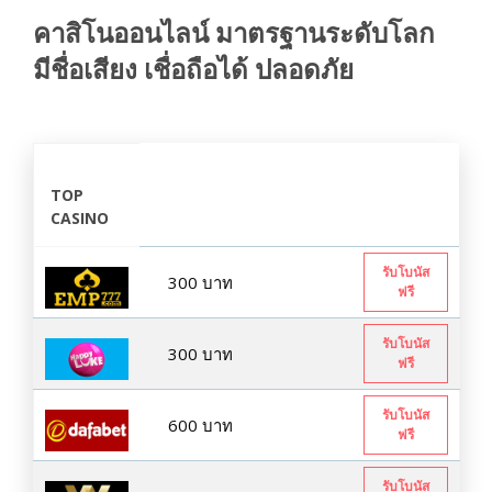
คาสิโนออนไลน์ มาตรฐานระดับโลก
มีชื่อเสียง เชื่อถือได้ ปลอดภัย
TOP
CASINO
รับโบนัส
300 บาท
ฟรี
รับโบนัส
300 บาท
ฟรี
รับโบนัส
600 บาท
ฟรี
รับโบนัส