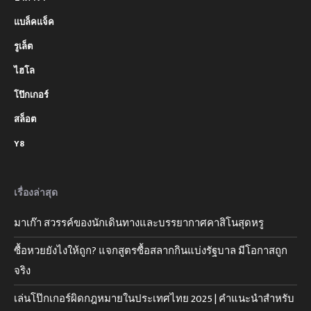
แบล็คแจ็ค
รูเล็ต
ไฮโล
โป๊กเกอร์
สล็อต
Y8
เรื่องล่าสุด
มาเก๊า สวรรค์ของนักเดินทางและบรรยากาศคาสิโนสุดหรู
ซื้อหวยยังไงให้ถูก? แจกสูตรซื้อสลากกินแบ่งรัฐบาล มีโอกาสถูก
จริง
เล่นโป๊กเกอร์ผิดกฎหมายในประเทศไทย 2025 | คำแนะนำสำหรับ