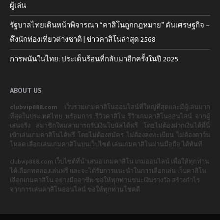
ผู้เล่น
รัฐบาลไทยเดินหน้าพิจารณา “คาสิโนถูกกฎหมาย” ดันเศรษฐกิจ –
ดึงนักท่องเที่ยวต่างชาติ | ข่าวคาสิโนล่าสุด 2568
การพนันในไทย: ประเด็นร้อนที่กลับมาอีกครั้งในปี 2025
ABOUT US
clubvip888.com
เว็บรวมเกมคาสิโนออนไลน์ที่ใหญ่ที่สุดและมีผู้เล่นมาก
ที่สุดในประเทศไทย พร้อมการ รีวิวคาสิโน รีวิวเกมคาสิโนออนไลน์ จากผู้
เล่นจริง สมาชิกใหม่สามารถรับเงินโบนัสได้ฟรี โดยไม่ต้องฝากเงินได้ที่นี่
เข้าเล่นเกมคาสิโนได้ฟรี โดยไม่ต้องสมัคร ไม่ต้องลงทะเบียน ไม่ต้องดาว์น
โหลด เลือกเล่นเกมคาสิโนบนเว็บไซต์ เล่นเกมคาสิโนผ่านมือถือ ได้ทันที
clubvip888.com เว็บไซต์ที่นำเสนอ เกมคาสิโน เกมออนไลน์ เพื่อให้ทุกท่าน
ได้เลือกทดลองเล่นฟรี และจะได้รับการแนะนำในการเลือกเล่น เว็บคาสิโน
เลือกเกมคาสิโน อย่างมืออาชีพ ขอให้ทุกท่านชนะเงินรางวัล สร้างกำไร
จากการเล่นคาสิโนออนไลน์ ขอให้ทุกท่านโชคดี