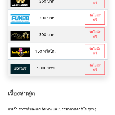
260 บาท
ฟรี
รับโบนัส
300 บาท
ฟรี
รับโบนัส
300 บาท
ฟรี
รับโบนัส
150 ฟรีสปิน
ฟรี
รับโบนัส
9000 บาท
ฟรี
เรื่องล่าสุด
มาเก๊า สวรรค์ของนักเดินทางและบรรยากาศคาสิโนสุดหรู