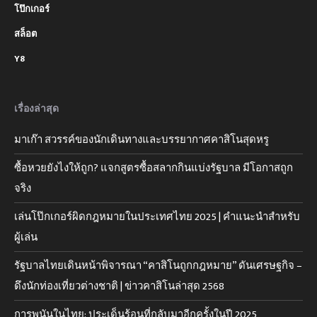
โป๊กเกอร์
สล็อต
Y8
เรื่องล่าสุด
มาเก๊า สวรรค์ของนักเดินทางและบรรยากาศคาสิโนสุดหรู
ซื้อหวยยังไงให้ถูก? แจกสูตรซื้อสลากกินแบ่งรัฐบาล มีโอกาสถูก
จริง
เล่นโป๊กเกอร์ผิดกฎหมายในประเทศไทย 2025 | คำแนะนำสำหรับ
ผู้เล่น
รัฐบาลไทยเดินหน้าพิจารณา “คาสิโนถูกกฎหมาย” ดันเศรษฐกิจ –
ดึงนักท่องเที่ยวต่างชาติ | ข่าวคาสิโนล่าสุด 2568
การพนันในไทย: ประเด็นร้อนที่กลับมาอีกครั้งในปี 2025