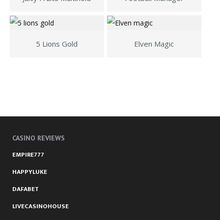
5 Lions Gold
Elven Magic
CASINO REVIEWS
EMPIRE777
HAPPYLUKE
DAFABET
LIVECASINOHOUSE