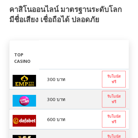
คาสิโนออนไลน์ มาตรฐานระดับโลก
มีชื่อเสียง เชื่อถือได้ ปลอดภัย
TOP
CASINO
รับโบนัส
300 บาท
ฟรี
รับโบนัส
300 บาท
ฟรี
รับโบนัส
600 บาท
ฟรี
รับโบนัส