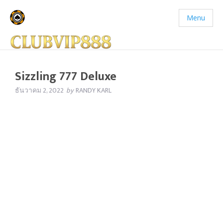
Menu
Sizzling 777 Deluxe
ธันวาคม 2, 2022
by
RANDY KARL