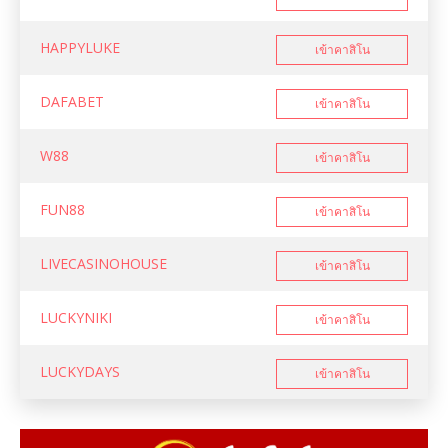
HAPPYLUKE
เข้าคาสิโน
DAFABET
เข้าคาสิโน
W88
เข้าคาสิโน
FUN88
เข้าคาสิโน
LIVECASINOHOUSE
เข้าคาสิโน
LUCKYNIKI
เข้าคาสิโน
LUCKYDAYS
เข้าคาสิโน