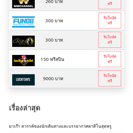
260 บาท
ฟรี
รับโบนัส
300 บาท
ฟรี
รับโบนัส
300 บาท
ฟรี
รับโบนัส
150 ฟรีสปิน
ฟรี
รับโบนัส
9000 บาท
ฟรี
เรื่องล่าสุด
มาเก๊า สวรรค์ของนักเดินทางและบรรยากาศคาสิโนสุดหรู