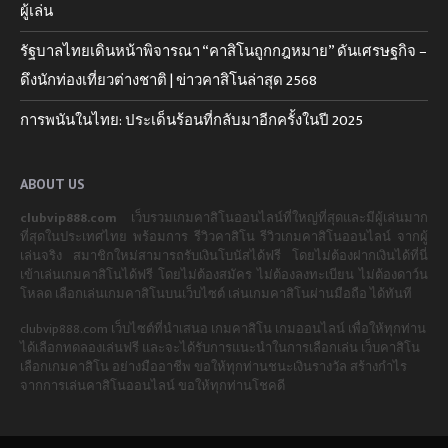
ผู้เล่น
รัฐบาลไทยเดินหน้าพิจารณา “คาสิโนถูกกฎหมาย” ดันเศรษฐกิจ –
ดึงนักท่องเที่ยวต่างชาติ | ข่าวคาสิโนล่าสุด 2568
การพนันในไทย: ประเด็นร้อนที่กลับมาอีกครั้งในปี 2025
ABOUT US
clubvip888.com
เว็บรวมเกมคาสิโนออนไลน์ที่ใหญ่ที่สุดและมีผู้เล่นมาก
ที่สุดในประเทศไทย พร้อมการ รีวิวคาสิโน รีวิวเกมคาสิโนออนไลน์ จากผู้
เล่นจริง สมาชิกใหม่สามารถรับเงินโบนัสได้ฟรี โดยไม่ต้องฝากเงินได้ที่นี่
เข้าเล่นเกมคาสิโนได้ฟรี โดยไม่ต้องสมัคร ไม่ต้องลงทะเบียน ไม่ต้องดาว์น
โหลด เลือกเล่นเกมคาสิโนบนเว็บไซต์ เล่นเกมคาสิโนผ่านมือถือ ได้ทันที
clubvip888.com เว็บไซต์ที่นำเสนอ เกมคาสิโน เกมออนไลน์ เพื่อให้ทุกท่าน
ได้เลือกทดลองเล่นฟรี และจะได้รับการแนะนำในการเลือกเล่น เว็บคาสิโน
เลือกเกมคาสิโน อย่างมืออาชีพ ขอให้ทุกท่านชนะเงินรางวัล สร้างกำไร
จากการเล่นคาสิโนออนไลน์ ขอให้ทุกท่านโชคดี