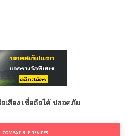
เสียง เชื่อถือได้ ปลอดภัย
COMPATIBLE DEVICES