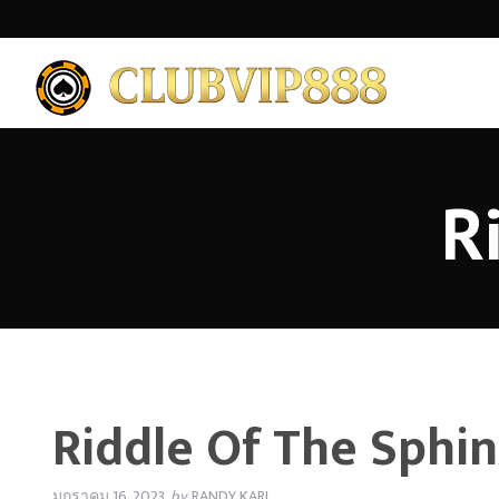
R
Riddle Of The Sphi
มกราคม 16, 2023
by
RANDY KARL