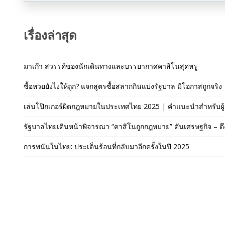
เรื่องล่าสุด
มาเก๊า สวรรค์ของนักเดินทางและบรรยากาศคาสิโนสุดหรู
ซื้อหวยยังไงให้ถูก? แจกสูตรซื้อสลากกินแบ่งรัฐบาล มีโอกาสถูกจริง
เล่นโป๊กเกอร์ผิดกฎหมายในประเทศไทย 2025 | คำแนะนำสำหรับผู้
รัฐบาลไทยเดินหน้าพิจารณา “คาสิโนถูกกฎหมาย” ดันเศรษฐกิจ – ดึงน
การพนันในไทย: ประเด็นร้อนที่กลับมาอีกครั้งในปี 2025