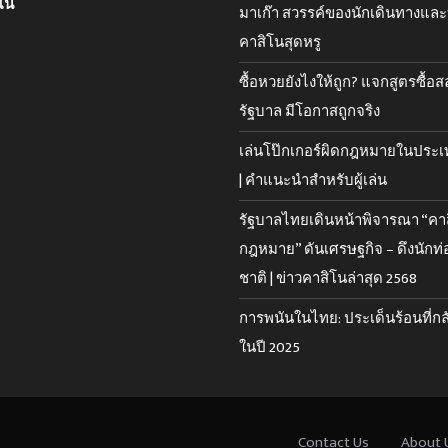
โน
มาเก๊า สวรรค์ของนักเดินทางแ
คาสิโนสุดหรู
ซื้อหวยยังไงให้ถูก? แจกสูตรซื้อ
รัฐบาล มีโอกาสถูกจริง
เล่นโป๊กเกอร์ผิดกฎหมายในประ
| คำแนะนำสำหรับผู้เล่น
รัฐบาลไทยเดินหน้าพิจารณา “คาส
กฎหมาย” ดันเศรษฐกิจ – ดึงนักท่อ
ชาติ | ข่าวคาสิโนล่าสุด 2568
การพนันในไทย: ประเด็นร้อนที่กลั
ในปี 2025
Contact Us
About 