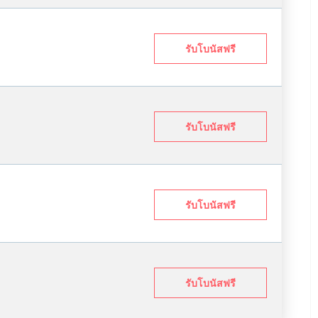
รับโบนัสฟรี
รับโบนัสฟรี
รับโบนัสฟรี
รับโบนัสฟรี