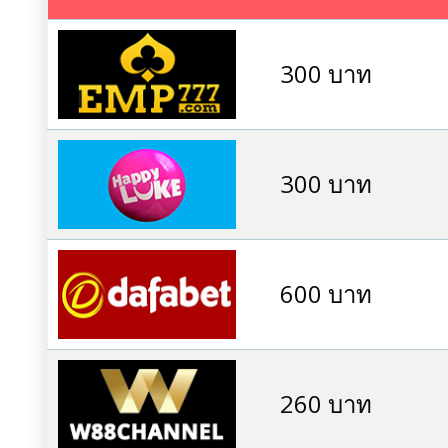
300 บาท
300 บาท
600 บาท
260 บาท