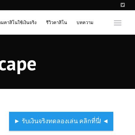
กมคาสิโนใช้เงินจริง
รีวิวคาสิโน
บทความ
scape
► รับเงินจริงทดลองเล่น คลิกที่นี่! ◄