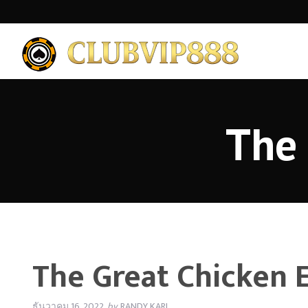
The 
The Great Chicken 
ธันวาคม 16, 2022
by
RANDY KARL