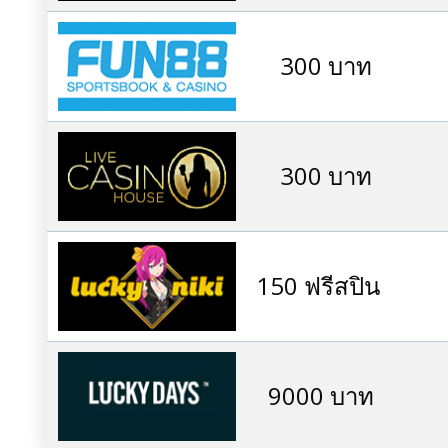
300 บาท
300 บาท
150 ฟรีสปิน
9000 บาท