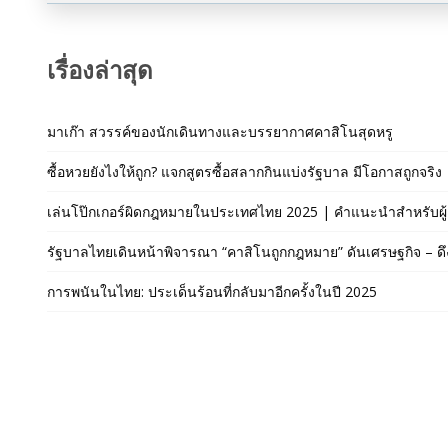
เรื่องล่าสุด
มาเก๊า สวรรค์ของนักเดินทางและบรรยากาศคาสิโนสุดหรู
ซื้อหวยยังไงให้ถูก? แจกสูตรซื้อสลากกินแบ่งรัฐบาล มีโอกาสถูกจริง
เล่นโป๊กเกอร์ผิดกฎหมายในประเทศไทย 2025 | คำแนะนำสำหรับผู้
รัฐบาลไทยเดินหน้าพิจารณา “คาสิโนถูกกฎหมาย” ดันเศรษฐกิจ – ดึงน
การพนันในไทย: ประเด็นร้อนที่กลับมาอีกครั้งในปี 2025