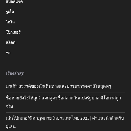
แบล็คแจ็ค
รูเล็ต
ไฮโล
โป๊กเกอร์
สล็อต
Y8
เรื่องล่าสุด
มาเก๊า สวรรค์ของนักเดินทางและบรรยากาศคาสิโนสุดหรู
ซื้อหวยยังไงให้ถูก? แจกสูตรซื้อสลากกินแบ่งรัฐบาล มีโอกาสถูก
จริง
เล่นโป๊กเกอร์ผิดกฎหมายในประเทศไทย 2025 | คำแนะนำสำหรับ
ผู้เล่น