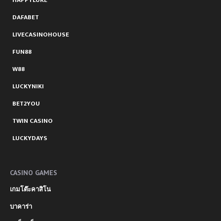
DAFABET
LIVECASINOHOUSE
FUN88
W88
LUCKYNIKI
BET2YOU
TWIN CASINO
LUCKYDAYS
CASINO GAMES
เกมโต๊ะคาสิโน
บาคาร่า