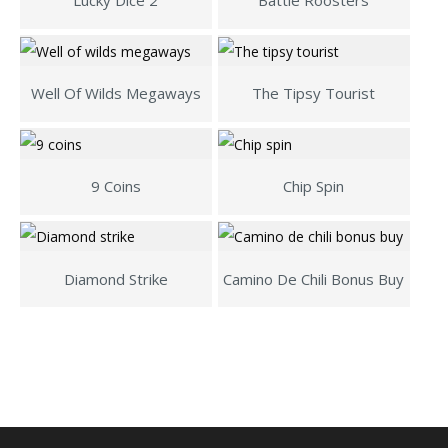
Lucky Dice 2
Battle Roosters
Well Of Wilds Megaways
The Tipsy Tourist
9 Coins
Chip Spin
Diamond Strike
Camino De Chili Bonus Buy