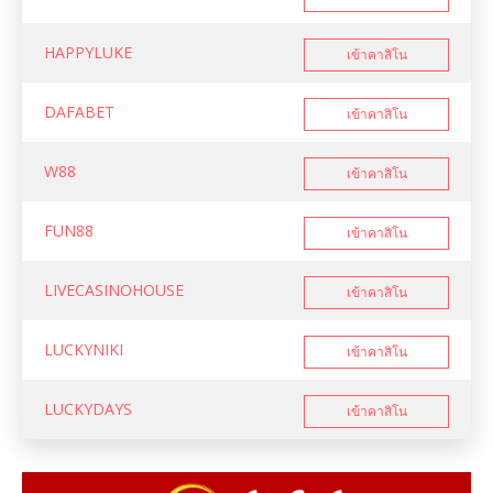
HAPPYLUKE
เข้าคาสิโน
DAFABET
เข้าคาสิโน
W88
เข้าคาสิโน
FUN88
เข้าคาสิโน
LIVECASINOHOUSE
เข้าคาสิโน
LUCKYNIKI
เข้าคาสิโน
LUCKYDAYS
เข้าคาสิโน