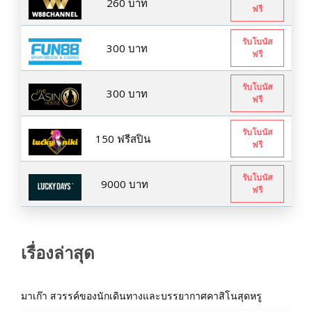
260 บาท
ฟรี
รับโบนัส
300 บาท
ฟรี
รับโบนัส
300 บาท
ฟรี
รับโบนัส
150 ฟรีสปิน
ฟรี
รับโบนัส
9000 บาท
ฟรี
เรื่องล่าสุด
มาเก๊า สวรรค์ของนักเดินทางและบรรยากาศคาสิโนสุดหรู