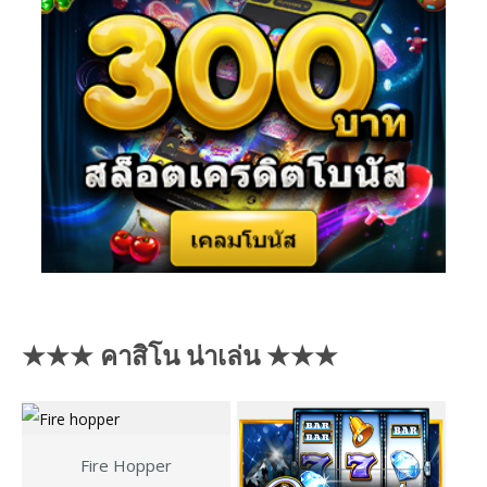
★★★ คาสิโน น่าเล่น ★★★
Fire Hopper