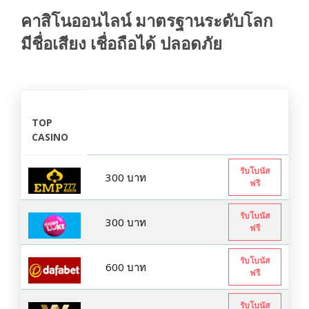
คาสิโนออนไลน์ มาตรฐานระดับโลก
มีชื่อเสียง เชื่อถือได้ ปลอดภัย
TOP
CASINO
รับโบนัส
300 บาท
ฟรี
รับโบนัส
300 บาท
ฟรี
รับโบนัส
600 บาท
ฟรี
รับโบนัส