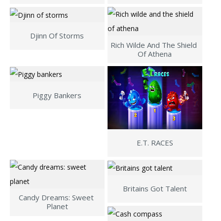
Djinn Of Storms
Rich Wilde And The Shield 
Of Athena
Piggy Bankers
E.T. RACES
Britains Got Talent
Candy Dreams: Sweet 
Planet