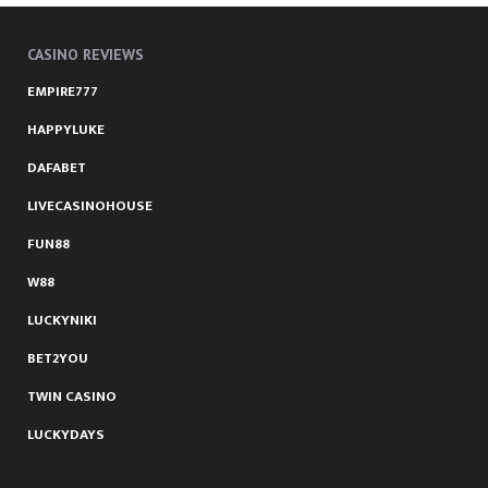
CASINO REVIEWS
EMPIRE777
HAPPYLUKE
DAFABET
LIVECASINOHOUSE
FUN88
W88
LUCKYNIKI
BET2YOU
TWIN CASINO
LUCKYDAYS