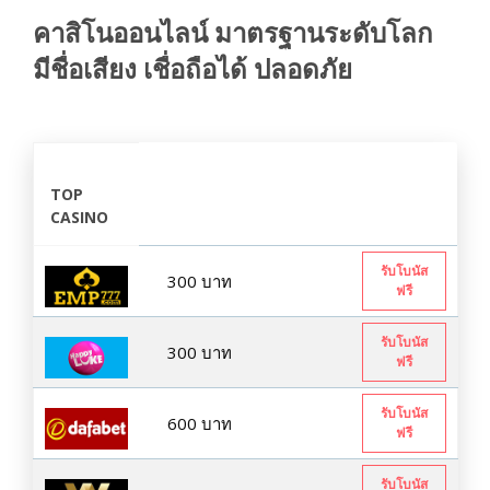
คาสิโนออนไลน์ มาตรฐานระดับโลก
มีชื่อเสียง เชื่อถือได้ ปลอดภัย
TOP
CASINO
รับโบนัส
300 บาท
ฟรี
รับโบนัส
300 บาท
ฟรี
รับโบนัส
600 บาท
ฟรี
รับโบนัส