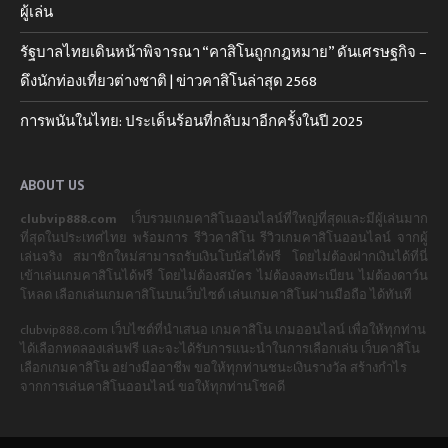
ผู้เล่น
รัฐบาลไทยเดินหน้าพิจารณา “คาสิโนถูกกฎหมาย” ดันเศรษฐกิจ –
ดึงนักท่องเที่ยวต่างชาติ | ข่าวคาสิโนล่าสุด 2568
การพนันในไทย: ประเด็นร้อนที่กลับมาอีกครั้งในปี 2025
ABOUT US
clubvip888.com
เว็บรวมเกมคาสิโนออนไลน์ที่ใหญ่ที่สุดและมีผู้เล่นมาก
ที่สุดในประเทศไทย พร้อมการ รีวิวคาสิโน รีวิวเกมคาสิโนออนไลน์ จากผู้
เล่นจริง สมาชิกใหม่สามารถรับเงินโบนัสได้ฟรี โดยไม่ต้องฝากเงินได้ที่นี่
เข้าเล่นเกมคาสิโนได้ฟรี โดยไม่ต้องสมัคร ไม่ต้องลงทะเบียน ไม่ต้องดาว์น
โหลด เลือกเล่นเกมคาสิโนบนเว็บไซต์ เล่นเกมคาสิโนผ่านมือถือ ได้ทันที
clubvip888.com เว็บไซต์ที่นำเสนอ เกมคาสิโน เกมออนไลน์ เพื่อให้ทุกท่าน
ได้เลือกทดลองเล่นฟรี และจะได้รับการแนะนำในการเลือกเล่น เว็บคาสิโน
เลือกเกมคาสิโน อย่างมืออาชีพ ขอให้ทุกท่านชนะเงินรางวัล สร้างกำไร
จากการเล่นคาสิโนออนไลน์ ขอให้ทุกท่านโชคดี