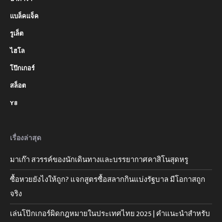
แบล็คแจ็ค
รูเล็ต
ไฮโล
โป๊กเกอร์
สล็อต
Y8
เรื่องล่าสุด
มาเก๊า สวรรค์ของนักเดินทางและบรรยากาศคาสิโนสุดหรู
ซื้อหวยยังไงให้ถูก? แจกสูตรซื้อสลากกินแบ่งรัฐบาล มีโอกาสถูก
จริง
เล่นโป๊กเกอร์ผิดกฎหมายในประเทศไทย 2025 | คำแนะนำสำหรับ