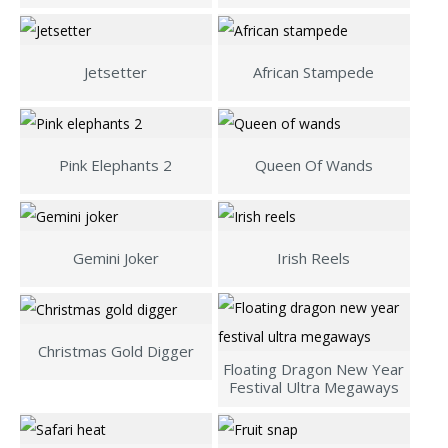
Jetsetter
African Stampede
Pink Elephants 2
Queen Of Wands
Gemini Joker
Irish Reels
Christmas Gold Digger
Floating Dragon New Year 
Festival Ultra Megaways