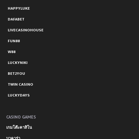
HAPPYLUKE
DAFABET
LIVECASINOHOUSE
FUN88
W88
LUCKYNIKI
BET2YOU
TWIN CASINO
LUCKYDAYS
CASINO GAMES
เกมโต๊ะคาสิโน
บาคาร่า