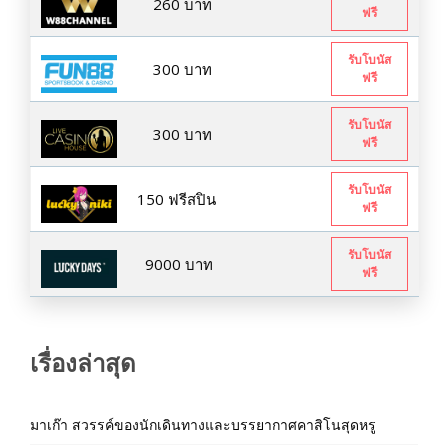
260 บาท
ฟรี
รับโบนัส
300 บาท
ฟรี
รับโบนัส
300 บาท
ฟรี
รับโบนัส
150 ฟรีสปิน
ฟรี
รับโบนัส
9000 บาท
ฟรี
เรื่องล่าสุด
มาเก๊า สวรรค์ของนักเดินทางและบรรยากาศคาสิโนสุดหรู