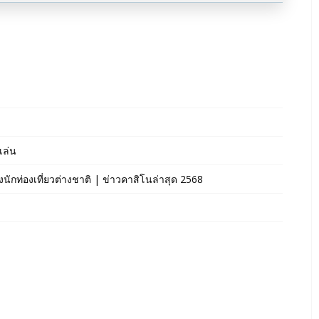
เล่น
ักท่องเที่ยวต่างชาติ | ข่าวคาสิโนล่าสุด 2568