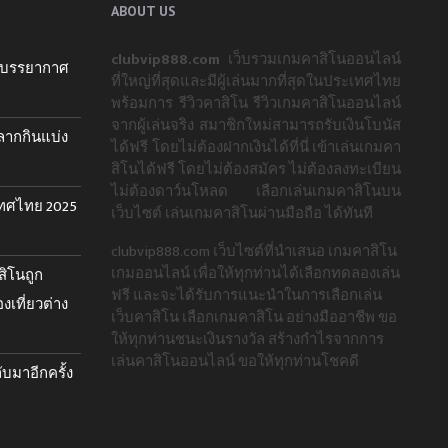
ABOUT US
clubvip888.com
เว็บรวมเกมคาสิโนออนไลน์
ละบรรยากาศ
ที่ใหญ่ที่สุดและมีผู้เล่นมากที่สุดในประเทศไทย
พร้อมการ รีวิวคาสิโน รีวิวเกมคาสิโนออนไลน์
จากผู้เล่นจริง สมาชิกใหม่สามารถรับเงินโบนัส
สลากกินแบ่ง
ได้ฟรี โดยไม่ต้องฝากเงินได้ที่นี่ เข้าเล่นเกมคา
สิโนได้ฟรี โดยไม่ต้องสมัคร ไม่ต้องลงทะเบียน
ไม่ต้องดาว์นโหลด เลือกเล่นเกมคาสิโนบน
เทศไทย 2025
เว็บไซต์ เล่นเกมคาสิโนผ่านมือถือ ได้ทันที
clubvip888.com เว็บไซต์ที่นำเสนอ เกมคาสิโน
เกมออนไลน์ เพื่อให้ทุกท่านได้เลือกทดลองเล่น
ิโนถูก
ฟรี และจะได้รับการแนะนำในการเลือกเล่น
งเที่ยวต่าง
เว็บคาสิโน เลือกเกมคาสิโน อย่างมืออาชีพ ขอ
ให้ทุกท่านชนะเงินรางวัล สร้างกำไรจากการ
เล่นคาสิโนออนไลน์ ขอให้ทุกท่านโชคดี
บมาอีกครั้ง