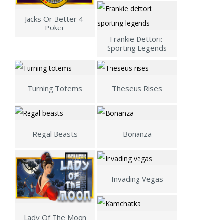
Jacks Or Better 4 
Poker
Frankie Dettori: 
Sporting Legends
Turning Totems
Theseus Rises
Regal Beasts
Bonanza
Invading Vegas
Lady Of The Moon