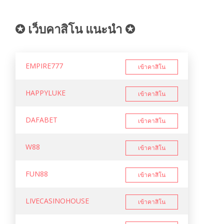
✪ เว็บคาสิโน แนะนำ ✪
EMPIRE777
เข้าคาสิโน
HAPPYLUKE
เข้าคาสิโน
DAFABET
เข้าคาสิโน
W88
เข้าคาสิโน
FUN88
เข้าคาสิโน
LIVECASINOHOUSE
เข้าคาสิโน