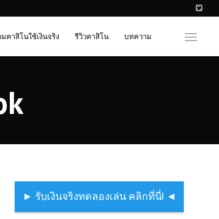
กมคาสิโนใช้เงินจริง
รีวิวคาสิโน
บทความ
ok
► รับเงินจริงทดลองเล่น คลิกที่นี่! ◄