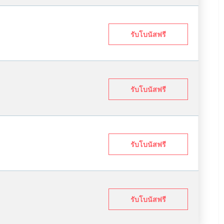
รับโบนัสฟรี
รับโบนัสฟรี
รับโบนัสฟรี
รับโบนัสฟรี