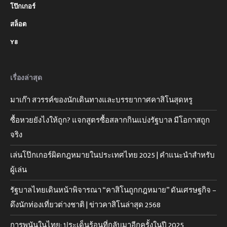
โป๊กเกอร์
สล็อต
Y8
เรื่องล่าสุด
มาเก๊า สวรรค์ของนักเดินทางและบรรยากาศคาสิโนสุดหรู
ซื้อหวยยังไงให้ถูก? แจกสูตรซื้อสลากกินแบ่งรัฐบาล มีโอกาสถูก
จริง
เล่นโป๊กเกอร์ผิดกฎหมายในประเทศไทย 2025 | คำแนะนำสำหรับ
ผู้เล่น
รัฐบาลไทยเดินหน้าพิจารณา “คาสิโนถูกกฎหมาย” ดันเศรษฐกิจ –
ดึงนักท่องเที่ยวต่างชาติ | ข่าวคาสิโนล่าสุด 2568
การพนันในไทย: ประเด็นร้อนที่กลับมาอีกครั้งในปี 2025