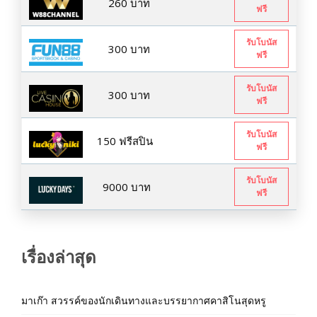
260 บาท
ฟรี
รับโบนัส
300 บาท
ฟรี
รับโบนัส
300 บาท
ฟรี
รับโบนัส
150 ฟรีสปิน
ฟรี
รับโบนัส
9000 บาท
ฟรี
เรื่องล่าสุด
มาเก๊า สวรรค์ของนักเดินทางและบรรยากาศคาสิโนสุดหรู