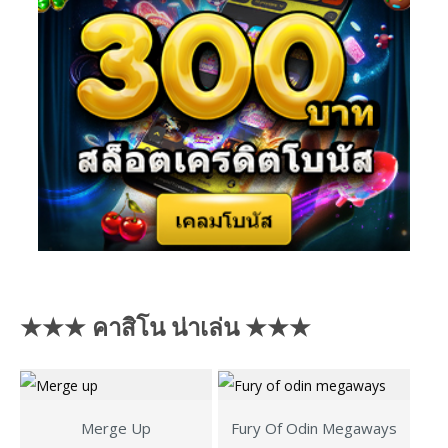
★★★ คาสิโน น่าเล่น ★★★
Merge Up
Fury Of Odin Megaways