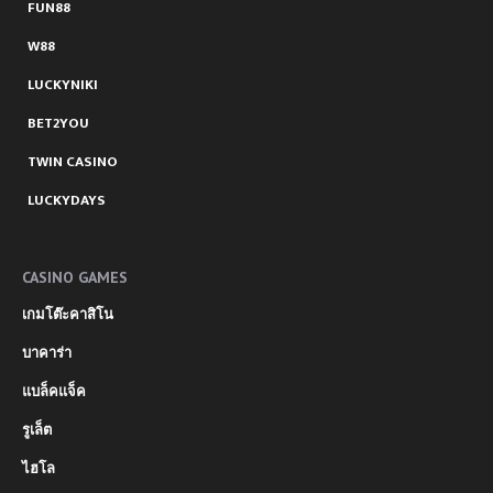
FUN88
W88
LUCKYNIKI
BET2YOU
TWIN CASINO
LUCKYDAYS
CASINO GAMES
เกมโต๊ะคาสิโน
บาคาร่า
แบล็คแจ็ค
รูเล็ต
ไฮโล