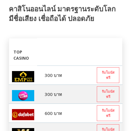
คาสิโนออนไลน์ มาตรฐานระดับโลก
มีชื่อเสียง เชื่อถือได้ ปลอดภัย
TOP
CASINO
รับโบนัส
300 บาท
ฟรี
รับโบนัส
300 บาท
ฟรี
รับโบนัส
600 บาท
ฟรี
รับโบนัส