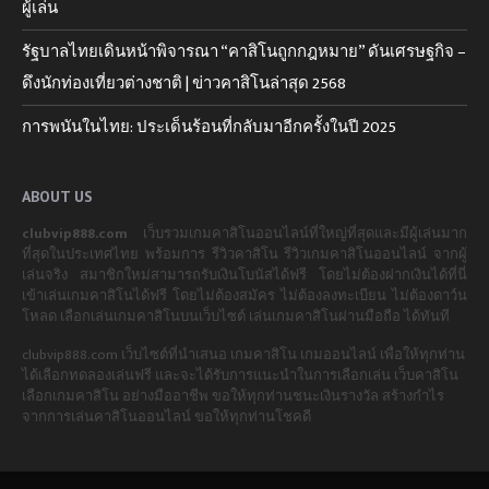
ผู้เล่น
รัฐบาลไทยเดินหน้าพิจารณา “คาสิโนถูกกฎหมาย” ดันเศรษฐกิจ –
ดึงนักท่องเที่ยวต่างชาติ | ข่าวคาสิโนล่าสุด 2568
การพนันในไทย: ประเด็นร้อนที่กลับมาอีกครั้งในปี 2025
ABOUT US
clubvip888.com
เว็บรวมเกมคาสิโนออนไลน์ที่ใหญ่ที่สุดและมีผู้เล่นมาก
ที่สุดในประเทศไทย พร้อมการ รีวิวคาสิโน รีวิวเกมคาสิโนออนไลน์ จากผู้
เล่นจริง สมาชิกใหม่สามารถรับเงินโบนัสได้ฟรี โดยไม่ต้องฝากเงินได้ที่นี่
เข้าเล่นเกมคาสิโนได้ฟรี โดยไม่ต้องสมัคร ไม่ต้องลงทะเบียน ไม่ต้องดาว์น
โหลด เลือกเล่นเกมคาสิโนบนเว็บไซต์ เล่นเกมคาสิโนผ่านมือถือ ได้ทันที
clubvip888.com เว็บไซต์ที่นำเสนอ เกมคาสิโน เกมออนไลน์ เพื่อให้ทุกท่าน
ได้เลือกทดลองเล่นฟรี และจะได้รับการแนะนำในการเลือกเล่น เว็บคาสิโน
เลือกเกมคาสิโน อย่างมืออาชีพ ขอให้ทุกท่านชนะเงินรางวัล สร้างกำไร
จากการเล่นคาสิโนออนไลน์ ขอให้ทุกท่านโชคดี