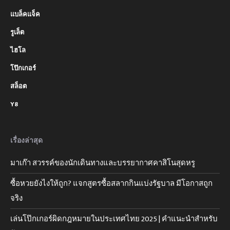
แบล็คแจ็ค
รูเล็ต
ไฮโล
โป๊กเกอร์
สล็อต
Y8
เรื่องล่าสุด
มาเก๊า สวรรค์ของนักเดินทางและบรรยากาศคาสิโนสุดหรู
ซื้อหวยยังไงให้ถูก? แจกสูตรซื้อสลากกินแบ่งรัฐบาล มีโอกาสถูก
จริง
เล่นโป๊กเกอร์ผิดกฎหมายในประเทศไทย 2025 | คำแนะนำสำหรับ