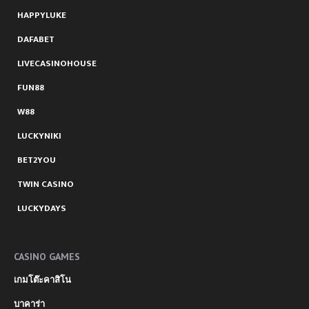
HAPPYLUKE
DAFABET
LIVECASINOHOUSE
FUN88
W88
LUCKYNIKI
BET2YOU
TWIN CASINO
LUCKYDAYS
CASINO GAMES
เกมโต๊ะคาสิโน
บาคาร่า