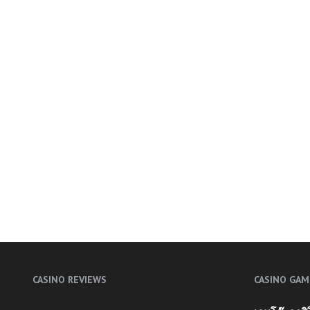
CASINO REVIEWS
CASINO GAM