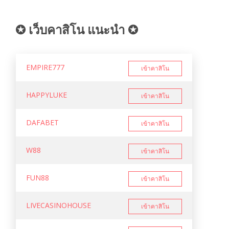
✪ เว็บคาสิโน แนะนำ ✪
EMPIRE777
เข้าคาสิโน
HAPPYLUKE
เข้าคาสิโน
DAFABET
เข้าคาสิโน
W88
เข้าคาสิโน
FUN88
เข้าคาสิโน
LIVECASINOHOUSE
เข้าคาสิโน