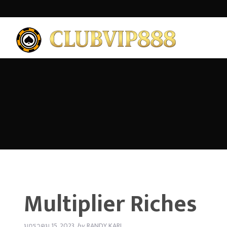
Multiplier Riches
มกราคม 15, 2023
by
RANDY KARL