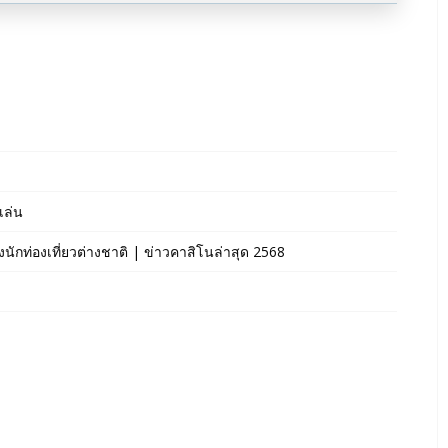
เล่น
ักท่องเที่ยวต่างชาติ | ข่าวคาสิโนล่าสุด 2568