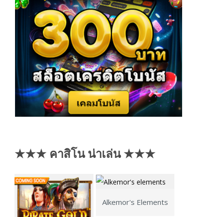
★★★ คาสิโน น่าเล่น ★★★
Alkemor's Elements