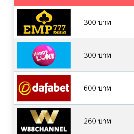
300 บาท
300 บาท
600 บาท
260 บาท