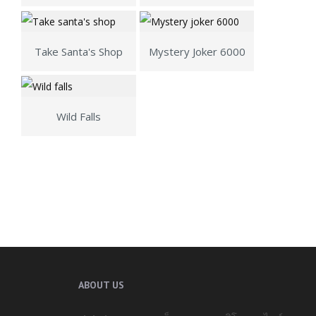
Take Santa's Shop
Mystery Joker 6000
Wild Falls
ABOUT US