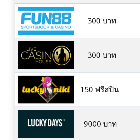
300 บาท
300 บาท
150 ฟรีสปิน
9000 บาท