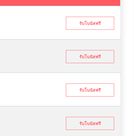
รับโบนัสฟรี
รับโบนัสฟรี
รับโบนัสฟรี
รับโบนัสฟรี