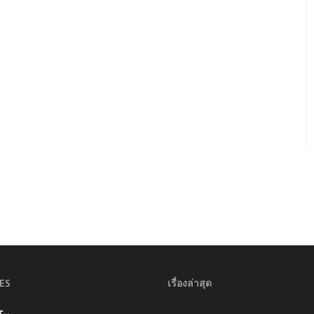
ES
เรื่องล่าสุด