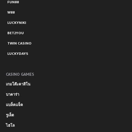
FUN88
W88
LUCKYNIKI
BET2YOU
TWIN CASINO
LUCKYDAYS
CASINO GAMES
เกมโต๊ะคาสิโน
บาคาร่า
แบล็คแจ็ค
รูเล็ต
ไฮโล