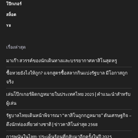
โป๊กเกอร์
สล็อต
Y8
เรื่องล่าสุด
มาเก๊า สวรรค์ของนักเดินทางและบรรยากาศคาสิโนสุดหรู
ซื้อหวยยังไงให้ถูก? แจกสูตรซื้อสลากกินแบ่งรัฐบาล มีโอกาสถูก
จริง
เล่นโป๊กเกอร์ผิดกฎหมายในประเทศไทย 2025 | คำแนะนำสำหรับ
ผู้เล่น
รัฐบาลไทยเดินหน้าพิจารณา “คาสิโนถูกกฎหมาย” ดันเศรษฐกิจ –
ดึงนักท่องเที่ยวต่างชาติ | ข่าวคาสิโนล่าสุด 2568
การพนันในไทย: ประเด็นร้อนที่กลับมาอีกครั้งในปี 2025