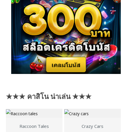
★★★ คาสิโน น่าเล่น ★★★
Raccoon Tales
Crazy Cars