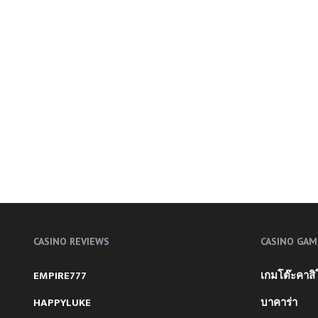
CASINO REVIEWS
CASINO GAM
EMPIRE777
เกมโต๊ะคาสิ
HAPPYLUKE
บาคาร่า