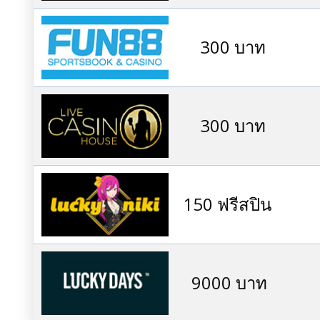
300 บาท
300 บาท
150 ฟรีสปิน
9000 บาท