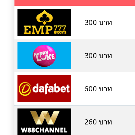
300 บาท
300 บาท
600 บาท
260 บาท