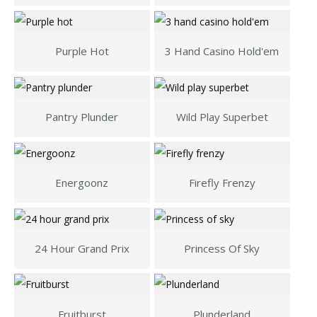
Purple Hot
3 Hand Casino Hold'em
Pantry Plunder
Wild Play Superbet
Energoonz
Firefly Frenzy
24 Hour Grand Prix
Princess Of Sky
Fruitburst
Plunderland