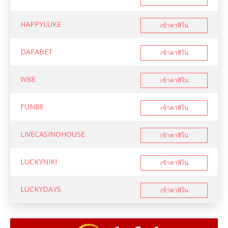
HAPPYLUKE
เข้าคาสิโน
DAFABET
เข้าคาสิโน
W88
เข้าคาสิโน
FUN88
เข้าคาสิโน
LIVECASINOHOUSE
เข้าคาสิโน
LUCKYNIKI
เข้าคาสิโน
LUCKYDAYS
เข้าคาสิโน