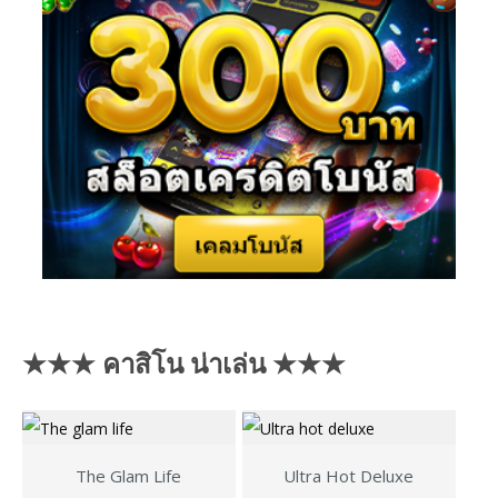
★★★ คาสิโน น่าเล่น ★★★
The Glam Life
Ultra Hot Deluxe