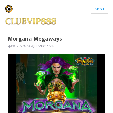
Menu
Morgana Megaways
ตุลาคม 2, 2023
by
RANDY KARL