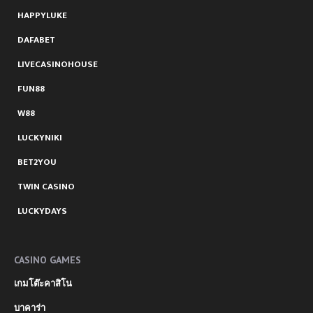
HAPPYLUKE
DAFABET
LIVECASINOHOUSE
FUN88
W88
LUCKYNIKI
BET2YOU
TWIN CASINO
LUCKYDAYS
CASINO GAMES
เกมโต๊ะคาสิโน
บาคาร่า