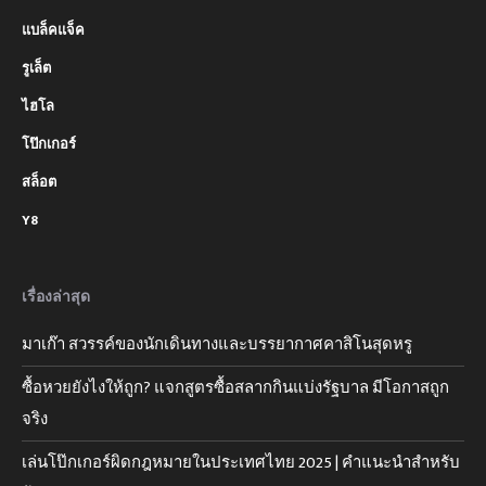
แบล็คแจ็ค
รูเล็ต
ไฮโล
โป๊กเกอร์
สล็อต
Y8
เรื่องล่าสุด
มาเก๊า สวรรค์ของนักเดินทางและบรรยากาศคาสิโนสุดหรู
ซื้อหวยยังไงให้ถูก? แจกสูตรซื้อสลากกินแบ่งรัฐบาล มีโอกาสถูก
จริง
เล่นโป๊กเกอร์ผิดกฎหมายในประเทศไทย 2025 | คำแนะนำสำหรับ