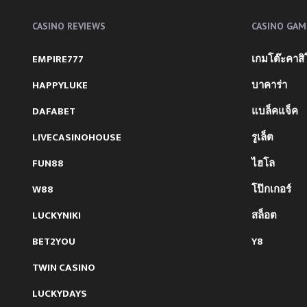
CASINO REVIEWS
CASINO GAM
EMPIRE777
เกมโต๊ะคาสิ
HAPPYLUKE
บาคาร่า
DAFABET
แบล็คแจ็ค
LIVECASINOHOUSE
รูเล็ต
FUN88
ไฮโล
W88
โป๊กเกอร์
LUCKYNIKI
สล็อต
BET2YOU
Y8
TWIN CASINO
LUCKYDAYS