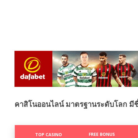
คาสิโนออนไลน์ มาตรฐานระดับโลก มีชื่อ
FREE BONUS
TOP CASINO