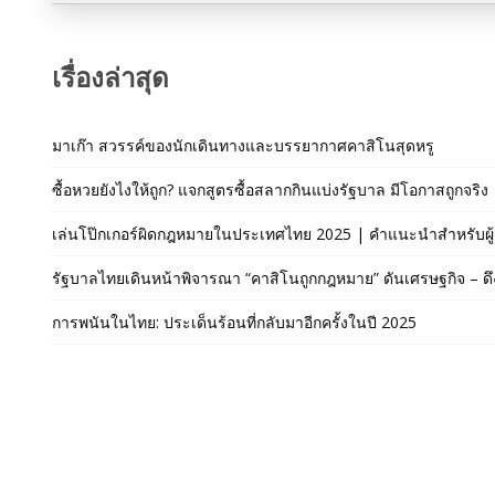
เรื่องล่าสุด
มาเก๊า สวรรค์ของนักเดินทางและบรรยากาศคาสิโนสุดหรู
ซื้อหวยยังไงให้ถูก? แจกสูตรซื้อสลากกินแบ่งรัฐบาล มีโอกาสถูกจริง
เล่นโป๊กเกอร์ผิดกฎหมายในประเทศไทย 2025 | คำแนะนำสำหรับผู้
รัฐบาลไทยเดินหน้าพิจารณา “คาสิโนถูกกฎหมาย” ดันเศรษฐกิจ – ดึงน
การพนันในไทย: ประเด็นร้อนที่กลับมาอีกครั้งในปี 2025