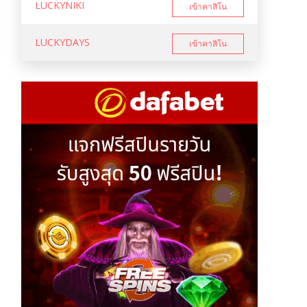
LUCKYNIKI
เข้าคาสิโน
LUCKYDAYS
เข้าคาสิโน