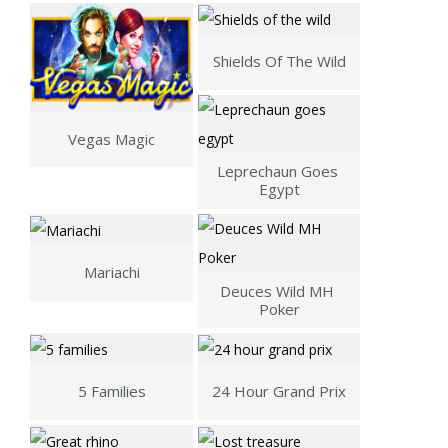
Shields Of The Wild
Vegas Magic
Leprechaun Goes 
Egypt
Mariachi
Deuces Wild MH 
Poker
5 Families
24 Hour Grand Prix