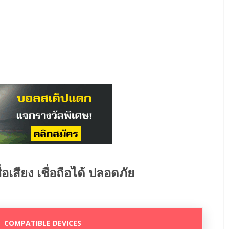
เสียง เชื่อถือได้ ปลอดภัย
COMPATIBLE DEVICES