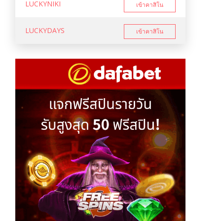
LUCKYNIKI
เข้าคาสิโน
LUCKYDAYS
เข้าคาสิโน