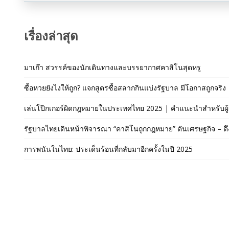
เรื่องล่าสุด
มาเก๊า สวรรค์ของนักเดินทางและบรรยากาศคาสิโนสุดหรู
ซื้อหวยยังไงให้ถูก? แจกสูตรซื้อสลากกินแบ่งรัฐบาล มีโอกาสถูกจริง
เล่นโป๊กเกอร์ผิดกฎหมายในประเทศไทย 2025 | คำแนะนำสำหรับผู้
รัฐบาลไทยเดินหน้าพิจารณา “คาสิโนถูกกฎหมาย” ดันเศรษฐกิจ – ดึงน
การพนันในไทย: ประเด็นร้อนที่กลับมาอีกครั้งในปี 2025