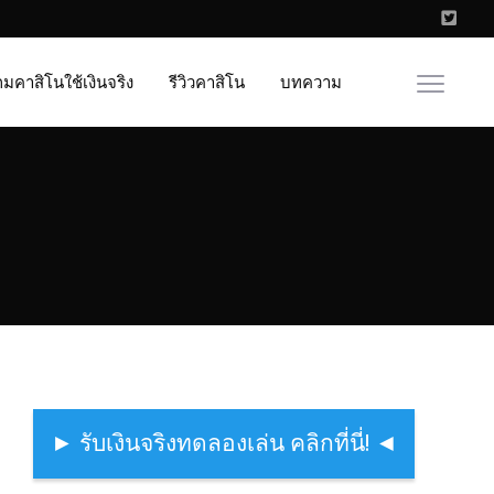
กมคาสิโนใช้เงินจริง
รีวิวคาสิโน
บทความ
► รับเงินจริงทดลองเล่น คลิกที่นี่! ◄