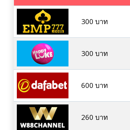
300 บาท
300 บาท
600 บาท
260 บาท