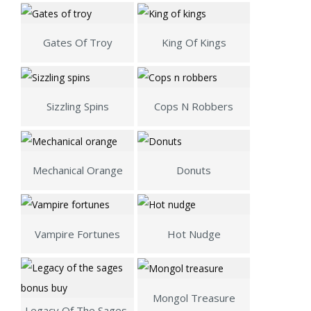
Gates Of Troy
King Of Kings
Sizzling Spins
Cops N Robbers
Mechanical Orange
Donuts
Vampire Fortunes
Hot Nudge
Mongol Treasure
Legacy Of The Sages 