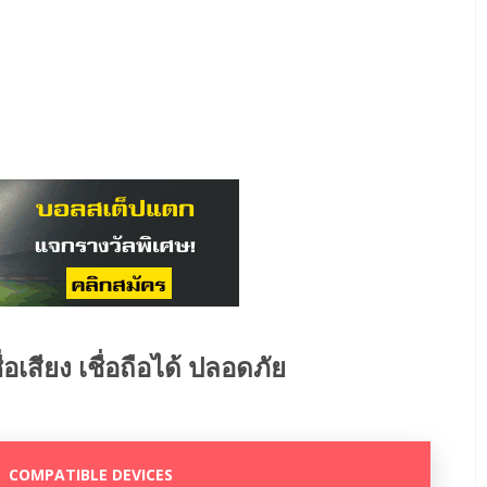
เสียง เชื่อถือได้ ปลอดภัย
COMPATIBLE DEVICES