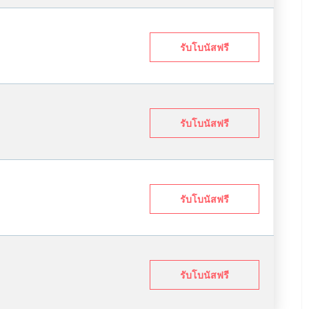
รับโบนัสฟรี
รับโบนัสฟรี
รับโบนัสฟรี
รับโบนัสฟรี