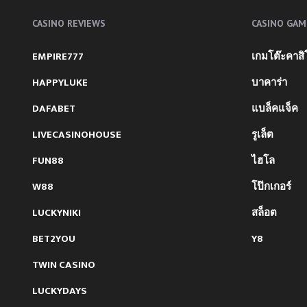
CASINO REVIEWS
CASINO GAM
EMPIRE777
เกมโต๊ะคาสิ
HAPPYLUKE
บาคาร่า
DAFABET
แบล็คแจ็ค
LIVECASINOHOUSE
รูเล็ต
FUN88
ไฮโล
W88
โป๊กเกอร์
LUCKYNIKI
สล็อต
BET2YOU
Y8
TWIN CASINO
LUCKYDAYS