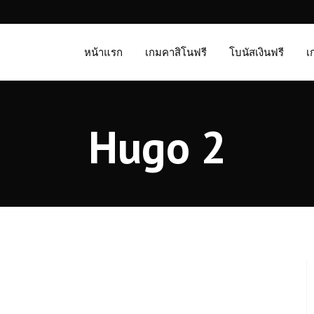
หน้าแรก
เกมคาสิโนฟรี
โบนัสเงินฟรี
เ
Hugo 2